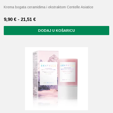
Krema bogata ceramidima i ekstraktom Centelle Asiatice
9,90 € - 21,51 €
DODAJ U KOŠARICU
Ovaj
proizvod
ima
više
varijanti.
Opcije
se
mogu
odabrati
na
stranici
proizvoda