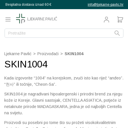
Besplatna dostava iznad 60 €
info@ljekarne-pavlic.hr
g
g
g
g
g
g
g
Natrag
Natrag
Natrag
Natrag
Natrag
Natrag
Natrag
Natrag
Natrag
Natrag
Natrag
Natrag
Natrag
Natrag
Natrag
Natrag
proizvodi
pija
ana
ekovito bilje
a djecu
Mučnina
Libido
Libido i spolna moć
Crvenilo kože
Bočice, sisači, varalice
Grčevi dojenčadi
Aminokiseline
Bakar
Multivitamini
Ožiljci, vitiligo
Umorne noge
Njega kože
Ispadanje kose
Poslije sunčanja
Za djecu
Aspiratori
rtopedija
Ljekarne Pavlić
>
Proizvođači
>
SKIN1004
SKIN1004
ehrani
zubni konac
Alergije
Bolne mjesečnice i PM
Prostata
Njega i kupanje
Izdajalice i pomagala z
Higijena nosića
Dijetetski proizvodi
Cink
Vitamin A
Anti age
Hiperpigmentacije
Masna kosa
Priprema za sunce
Za odrasle
Termometri
enje
teta
ehrani
la
kozmetika
Bol, upale, otekline, oz
Intimna njega i zdravlje
Osjetljiva koža, dermati
Pelene
Izbijanje zuba
Jod
Vitamin B
BB kreme
Oštećena koža, rane
Normalna kosa
Sunčanje
Grijači i hladni oblozi
ka obuća
 njega žene
 djecu i bebe
Kada izgovorite “1004” na korejskom, zvuči isto kao riječ “anđeo”.
muškarce
“천사” ili točnije, “Cheon-Sa”.
gijena
zube
Dermatitis, psorijaza
Ispadanje kose
Pelenski osip
Pribor za hranjenje
Tjemenica
Kalcij
Vitamin C
Čišćenje lica
Ožiljci, vitiligo
Osjetljivo vlasište
Higijena nosa
muškarca
djeteta
se
SKIN1004 je nagrađivani hipoalergenski i prirodni brend za njegu
kože iz Koreje. Glavni sastojak, CENTELLA ASIATICA, potječe iz
 usta
Dijabetes
Menopauza
Zaštita od sunca
Ostalo
Uši i gnjide
Kalij
Vitamin D
Dekorativna kozmetika
Celulit, strije, mršavlje
Prhut
Inhalatori
ože
netaknute prirode MADAGASKARA, jedna je od najboljih Centella
na svijetu.
Glavobolja
Trudnoća i dojenje
Vitamini i dodaci prehr
Vodene kozice
Krom
Vitamin E
Hiperpigmentacije
Dezodoransi, znojenje
Suha i oštećena kosa
Masažeri, stimulatori
d insekata
Proizvodi su posebni po tome što su prožeti visokokvalitetnim