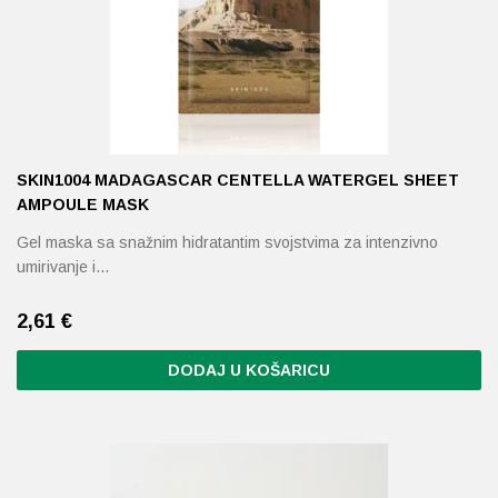
mogu
odabrati
na
stranici
proizvoda
SKIN1004 MADAGASCAR CENTELLA WATERGEL SHEET
AMPOULE MASK
Gel maska ​​sa snažnim hidratantim svojstvima za intenzivno
umirivanje i…
2,61
€
DODAJ U KOŠARICU