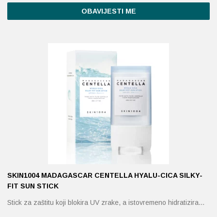
Ovaj
OBAVIJESTI ME
proizvod
ima
više
varijanti.
Opcije
se
mogu
odabrati
na
stranici
proizvoda
SKIN1004 MADAGASCAR CENTELLA HYALU-CICA SILKY-
FIT SUN STICK
Stick za zaštitu koji blokira UV zrake, a istovremeno hidratizira…