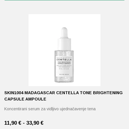
Ovaj
proizvod
ima
više
varijanti.
Opcije
se
mogu
odabrati
na
stranici
proizvoda
SKIN1004 MADAGASCAR CENTELLA TONE BRIGHTENING
CAPSULE AMPOULE
Koncentirani serum za vidljivo ujednačavenje tena
11,90 € - 33,90 €