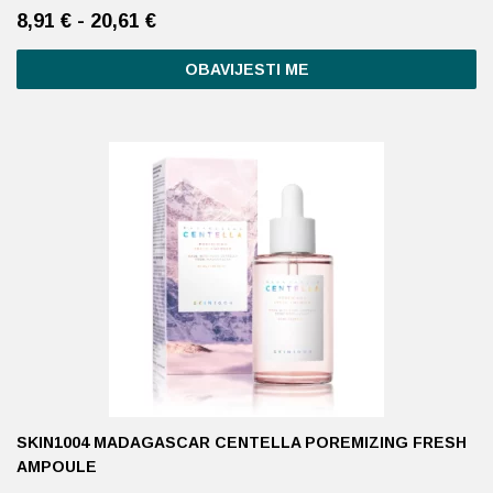
8,91 € - 20,61 €
Ovaj
OBAVIJESTI ME
proizvod
ima
više
varijanti.
Opcije
se
mogu
odabrati
na
stranici
proizvoda
SKIN1004 MADAGASCAR CENTELLA POREMIZING FRESH
AMPOULE