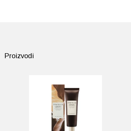
Probava, hemoroidi, pr
Srce i krvne žile, vene
Stres, nesanica, opušt
Proizvodi
Uho, grlo, nos
Usta, usne, zubi