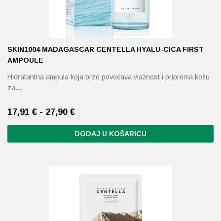
SKIN1004 MADAGASCAR CENTELLA HYALU-CICA FIRST
AMPOULE
Hidratantna ampula koja brzo povećava vlažnost i priprema kožu
za…
17,91 € - 27,90 €
DODAJ U KOŠARICU
Ovaj
proizvod
ima
više
varijanti.
Opcije
se