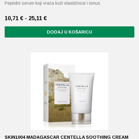
Peptidni serum koji vraća koži elastičnost i tonus
10,71 € - 25,11 €
DODAJ U KOŠARICU
Ovaj
proizvod
ima
više
varijanti.
Opcije
se
mogu
odabrati
na
stranici
proizvoda
SKIN1004 MADAGASCAR CENTELLA SOOTHING CREAM