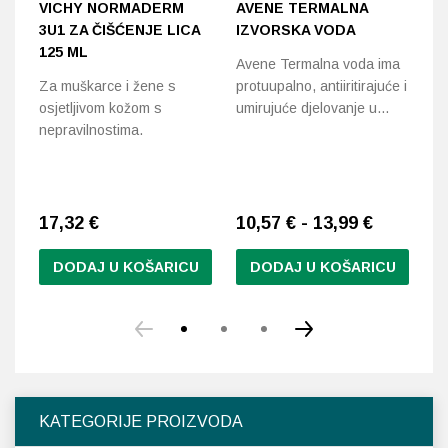
VICHY NORMADERM
AVENE TERMALNA
A
3U1 ZA ČIŠĆENJE LICA
IZVORSKA VODA
G
125 ML
Avene Termalna voda ima
Nj
Za muškarce i žene s
protuupalno, antiiritirajuće i
ko
osjetljivom kožom s
umirujuće djelovanje u…
šm
nepravilnostima.
17,32
€
10,57 € - 13,99 €
1
DODAJ U KOŠARICU
DODAJ U KOŠARICU
Ovaj
Ov
proizvod
pr
ima
im
više
vi
varijanti.
var
Opcije
Op
KATEGORIJE PROIZVODA
se
se