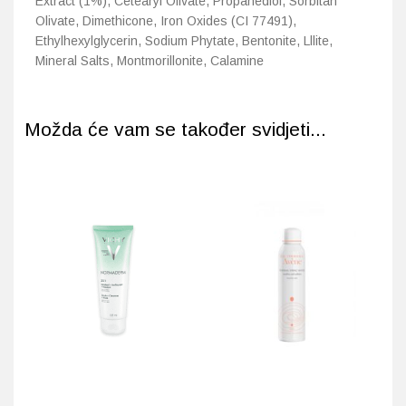
Extract (1%), Cetearyl Olivate, Propanediol, Sorbitan
Olivate, Dimethicone, Iron Oxides (CI 77491),
Ethylhexylglycerin, Sodium Phytate, Bentonite, Lllite,
Mineral Salts, Montmorillonite, Calamine
Možda će vam se također svidjeti...