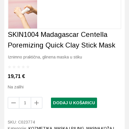
Probava, hemoroidi, pr
Srce i krvne žile, vene
SKIN1004 Madagascar Centella
Stres, nesanica, opušt
Poremizing Quick Clay Stick Mask
Uho, grlo, nos
Iznimno praktična, glinena maska u stiku
Usta, usne, zubi
19,71
€
Na zalihi
SKIN1004
DODAJ U KOŠARICU
Madagascar
Centella
Poremizing
SKU:
C023774
Quick
Kategorije:
KOZMETIKA
,
MASKA I PILING
,
MASNA KOŽA I