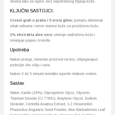
Veoma lako se ispire, bez nepotrebnog trljanja kože.
KLJUČNI SASTOJCI:
Crveni grah u prahu i 5 vrsta gline:
pomažu eliminirati
višak sebuma i mrtve stanice kože za pročišćenu kožu
1% ekstrakta aloe vere:
umiruje nadraženu kožu i
smanjuje pojavu crvenila
Upotreba
Nakon pranja, nanesite proizvod na lice, izbjegavajući
područje oko očiju i usta.
Nakon 3 do 5 minuta temeljito isperite mlakom vodom.
Sastav
Water, Kaolin (18%), Dipropylene Glyco, Glycerin,
Titanium Dioxide (CI 77891), Butylene Glycol, Sodium
Stearate, Centella Asiatica Extract, 1,2-Hexanediol,
Phaseolus Angularis Seed Powder, Aloe Barbadensis Leaf