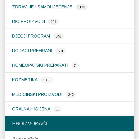
mogu
m
ZDRAVLJE I SAMOLIJEČENJE
odabrati
od
1173
na
na
stranici
st
BIO PROIZVODI
204
proizvoda
pr
DJEČJI PROGRAM
346
DODACI PREHRANI
501
HOMEOPATSKI PREPARATI
7
KOZMETIKA
1350
MEDICINSKI PROIZVODI
242
ORALNA HIGIJENA
53
PROIZVOĐAČI
Proizvođači