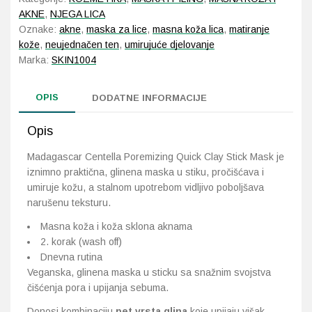
Clay
AKNE
,
NJEGA LICA
Stick
Oznake:
akne
,
maska za lice
,
masna koža lica
,
matiranje
Mask
kože
,
neujednačen ten
,
umirujuće djelovanje
količina
Marka:
SKIN1004
OPIS
DODATNE INFORMACIJE
Opis
Madagascar Centella Poremizing Quick Clay Stick Mask je
iznimno praktična, glinena maska u stiku, pročišćava i
umiruje kožu, a stalnom upotrebom vidljivo poboljšava
narušenu teksturu.
Masna koža i koža sklona aknama
2. korak (wash off)
Dnevna rutina
Veganska, glinena maska u sticku ​​sa snažnim svojstva
čišćenja pora i upijanja sebuma.
Donosi kombinaciju
pet vrsta glina
koje upijaju višak