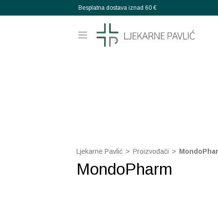
Besplatna dostava iznad 60 €
Ljekarne Pavlić
>
Proizvođači
>
MondoPha
MondoPharm