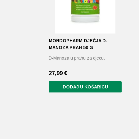
MONDOPHARM DJEČJA D-
MANOZA PRAH 50 G
D-Manoza u prahu za djecu.
27,99 €
DODAJ U KOŠARICU
Ovaj
proizvod
ima
više
varijanti.
Opcije
se