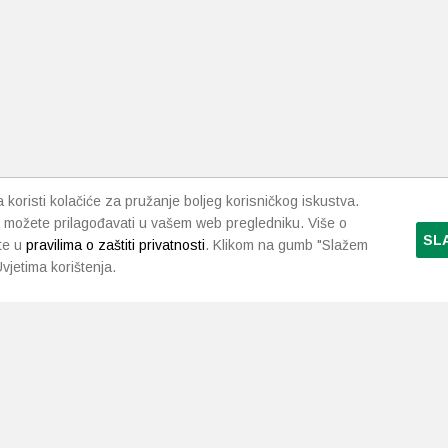
koristi kolačiće za pružanje boljeg korisničkog iskustva.
 možete prilagođavati u vašem web pregledniku. Više o
SL
te u
pravilima o zaštiti privatnosti
. Klikom na gumb "Slažem
vjetima korištenja.