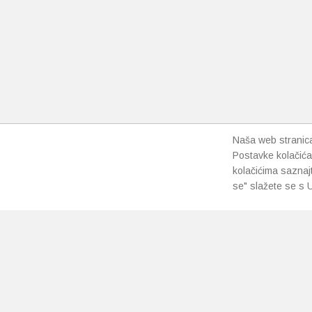
mogu
odabrati
na
stranici
proizvoda
Naša web stranica 
Postavke kolačića
kolačićima saznaj
se" slažete se s U