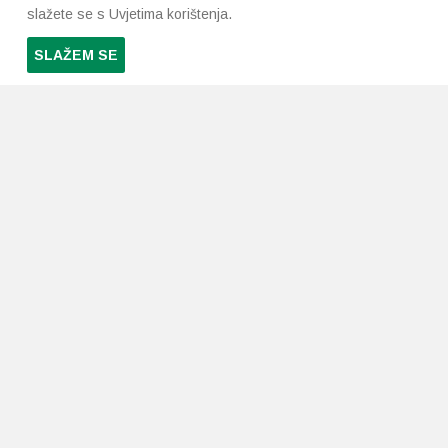
slažete se s Uvjetima korištenja.
SLAŽEM SE
PRETPLATI SE NA NAŠ NEWSLETTER
Prihvaćam
uvjete poslovanja
*
LJEKARNE PAVLIĆ
PODRŠKA