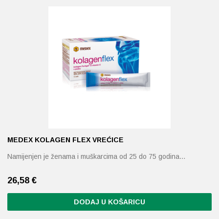
Probava, hemoroidi, pr
Srce i krvne žile, vene
Stres, nesanica, opušt
Uho, grlo, nos
Usta, usne, zubi
MEDEX KOLAGEN FLEX VREĆICE
Namijenjen je ženama i muškarcima od 25 do 75 godina…
26,58
€
DODAJ U KOŠARICU