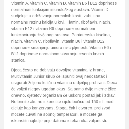
Vitamin A, vitamin C, vitamin D, vitamin B6 i B12 doprinose
normalnom funkcijom imunološkog sustava. Vitamin D
sudjeluje u održavanju normalnih kosti, zubi, i na
normalnu razinu kalcija u krvi. Tiamin, riboflavin, niacin,
vitamin B12 i vitamin B6 doprinose normalnom
funkcioniranju živčanog sustava. Pantotenska kiselina,
niacin, vitamin C, riboflavin, vitamin B6 i vitamin B12
doprinose smanjenju umora i iscrpljenosti. Vitamin B6 i
B12 doprinose normalnom stvaranju crvenih krvnih
stanica.
Djeca često ne dobivaju dovoljno vitamina iz hrane,
Multivitamin Junior sirup će ispuniti ovaj nedostatak i
osigurati željenu količinu vitamina u dječjoj prehrani. Djeca
će voljeti njegov ugodan okus. Sa samo dvije mjerne žlice
dnevno, djetetov organizam će uskoro postati jak i zdrav.
Ne brinite ako ne iskoristite cijelu bočicu od 150 ml, med
djeluje kao konzervans. Stoga, čak i otvoren, proizvod
možete čuvati na sobnoj temperaturi, a možete ga
iskoristiti najbolje prije datuma isteka roka valjanosti.