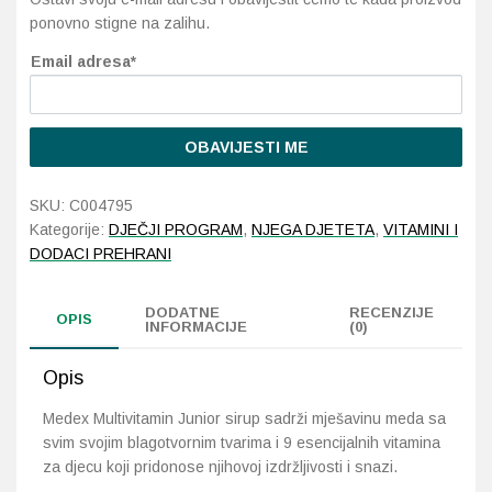
ponovno stigne na zalihu.
Probava, hemoroidi, pr
Email adresa*
Srce i krvne žile, vene
OBAVIJESTI ME
Stres, nesanica, opušt
SKU:
C004795
Uho, grlo, nos
Kategorije:
DJEČJI PROGRAM
,
NJEGA DJETETA
,
VITAMINI I
DODACI PREHRANI
Usta, usne, zubi
DODATNE
RECENZIJE
OPIS
INFORMACIJE
(0)
Opis
Medex Multivitamin Junior sirup sadrži mješavinu meda sa
svim svojim blagotvornim tvarima i 9 esencijalnih vitamina
za djecu koji pridonose njihovoj izdržljivosti i snazi.