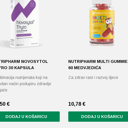
TRIPHARM NOVOSYTOL
NUTRIPHARM MULTI GUMMIE
YRO 30 KAPSULA
60 MEDVJEDIĆA
inacija nutrijenata koji na
Za zdrav rast i razvoj djece
odan način podupiru zdravlje
njače
,50
€
10,78
€
DODAJ U KOŠARICU
DODAJ U KOŠARICU