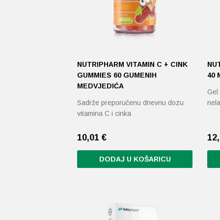
NUTRIPHARM VITAMIN C + CINK
NU
GUMMIES 60 GUMENIH
40 
MEDVJEDIĆA
Gel 
Sadrže preporučenu dnevnu dozu
nel
vitamina C i cinka
10,01
€
12
DODAJ U KOŠARICU