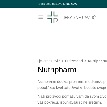
Besplatna dostava iznad 60 €
Ljekarne Pavlić
>
Proizvođači
>
Nutripharm
Nutripharm
Nutripharm dodaci prehrani i medicinski pr
poboljšate kvalitetu života i budete svoja 
Naši proizvodi pomažu vam da svom život
vas pokreću, ispunjavaju i čine sretnim.