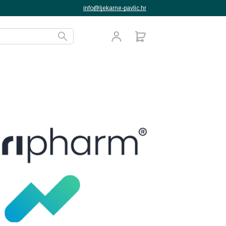
info@ljekarne-pavlic.hr