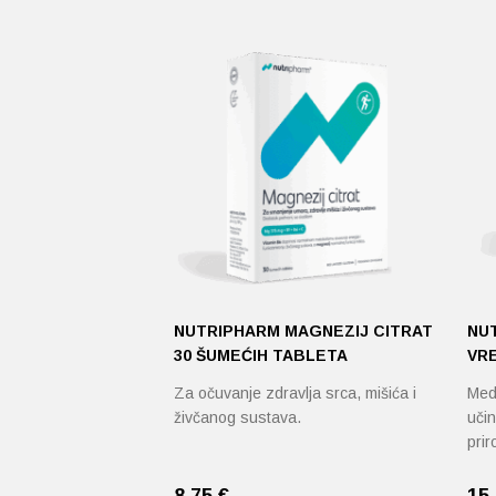
NUTRIPHARM MAGNEZIJ CITRAT
NU
30 ŠUMEĆIH TABLETA
VR
Za očuvanje zdravlja srca, mišića i
Medi
živčanog sustava.
učin
pri
8,75
€
15