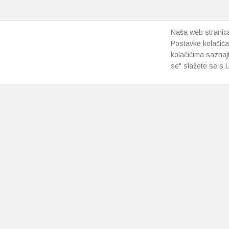
Naša web stranica 
Postavke kolačića
kolačićima saznaj
se" slažete se s U
PRETPLATI SE NA NAŠ NEWSLETTER
Prihvaćam
uvjete poslovanja
*