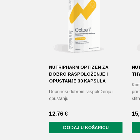
NUTRIPHARM OPTIZEN ZA
NU
DOBRO RASPOLOŽENJE I
TH
OPUŠTANJE 30 KAPSULA
Komb
Doprinosi dobrom raspoloženju i
prir
opuštanju
štit
12,76
€
15
DODAJ U KOŠARICU