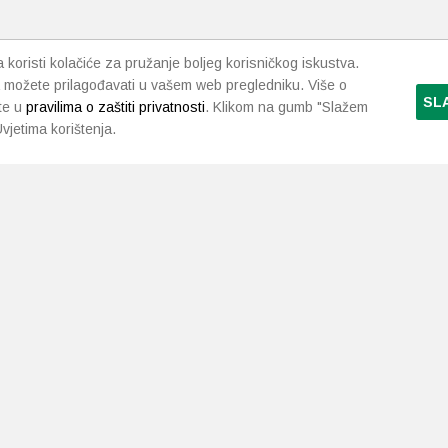
koristi kolačiće za pružanje boljeg korisničkog iskustva.
 možete prilagođavati u vašem web pregledniku. Više o
SL
te u
pravilima o zaštiti privatnosti
. Klikom na gumb "Slažem
vjetima korištenja.
LJEKARNE PAVLIĆ
PODRŠKA
NAČI
O nama
Uvjeti i pravila
Gdje smo
Dostava i isporuka
Kontakt
Raskid ugovora