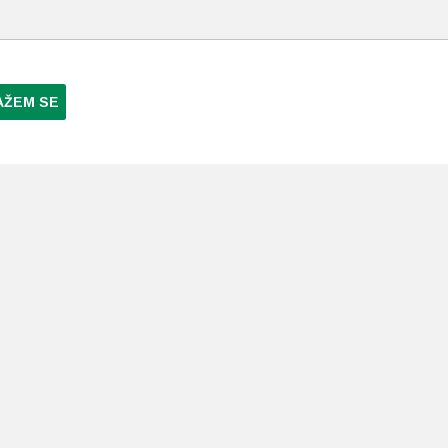
AŽEM SE
NI PLAĆANJA