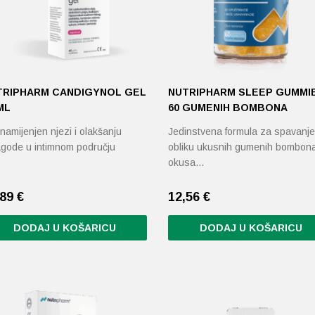
TRIPHARM CANDIGYNOL GEL
NUTRIPHARM SLEEP GUMMI
ML
60 GUMENIH BOMBONA
namijenjen njezi i olakšanju
Jedinstvena formula za spavanje
agode u intimnom području
obliku ukusnih gumenih bombon
okusa…
,89
€
12,56
€
DODAJ U KOŠARICU
DODAJ U KOŠARICU