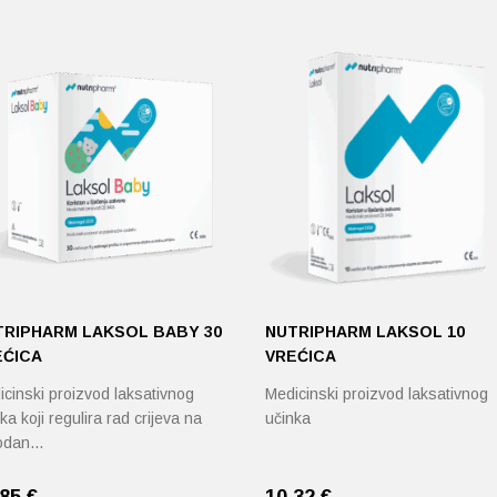
TRIPHARM LAKSOL BABY 30
NUTRIPHARM LAKSOL 10
EĆICA
VREĆICA
cinski proizvod laksativnog
Medicinski proizvod laksativnog
ka koji regulira rad crijeva na
učinka
rodan…
,85
€
10,32
€