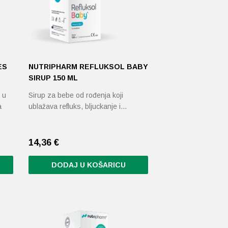
ES
NUTRIPHARM REFLUKSOL BABY
SIRUP 150 ML
 u
Sirup za bebe od rođenja koji
a
ublažava refluks, bljuckanje i…
14,36
€
DODAJ U KOŠARICU