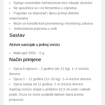
Djeluje osmotskim mehanizmom bez iritacije sluznice
Ne apsorbira se i ne fermentira u crijevima
Pogodan za dojenčad i djecu prema dobnim
smjernicama
Može se koristiti kod povremenog i kroničnog zatvora
Jednostavna priprema u vodi
Sastav
Aktivni sastojak u jednoj vrećici
Makrogol 3350 – 5 g
Način primjene
Djeca 6 mjeseci – 2 godine (do 12 kg): 1–2 vrećice
dnevno
Djeca 2 – 11 godina (12–20 kg): 2–4 vrećice dnevno
Djeca starija od 11 godina: 2–6 vrećica dnevno
Sadržaj vrećice otopiti u približno 62,5 ml vode i odmah
popiti. Doza se može podijeliti tijekom dana prema
preporuci.