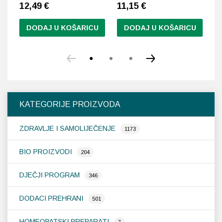
12,49
€
11,15
€
1
DODAJ U KOŠARICU
DODAJ U KOŠARICU
KATEGORIJE PROIZVODA
ZDRAVLJE I SAMOLIJEČENJE
1173
BIO PROIZVODI
204
DJEČJI PROGRAM
346
DODACI PREHRANI
501
HOMEOPATSKI PREPARATI