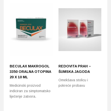
BECULAX MAKROGOL
REDOVITA PRAH –
F
3350 ORALNA OTOPINA
ŠUMSKA JAGODA
T
20 X 10 ML
P
Omekšava stolicu i
Medicinski proizvod
pokreće probavu
Te
indiciran za simptomatsko
bi
liječenje zatvora.
pr
v