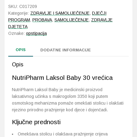
30
SKU:
C017209
vrećica
Kategorije:
ZDRAVLJE I SAMOLIJEČENJE
,
DJEČJI
Probava, hemoroidi, pr
količina
PROGRAM
,
PROBAVA
,
SAMOLIJEČENJE
,
ZDRAVLJE
DJETETA
Srce i krvne žile, vene
Oznake:
opstipacija
Stres, nesanica, opušt
OPIS
DODATNE INFORMACIJE
Uho, grlo, nos
Opis
Usta, usne, zubi
NutriPharm Laksol Baby 30 vrećica
NutriPharm Laksol Baby je medicinski proizvod
laksativnog učinka s makrogolom 3350 koji putem
osmotskog mehanizma pomaže omekšati stolicu i olakšati
njezino prirodno pražnjenje kod djece i dojenčadi.
Ključne prednosti
Omekšava stolicu i olakšava pražnjenje crijeva