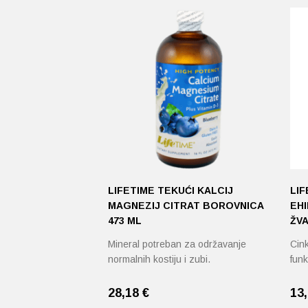
LIFETIME TEKUĆI KALCIJ
LIF
MAGNEZIJ CITRAT BOROVNICA
EHI
473 ML
ŽV
Mineral potreban za održavanje
Cink
normalnih kostiju i zubi.
funk
28,18
€
13