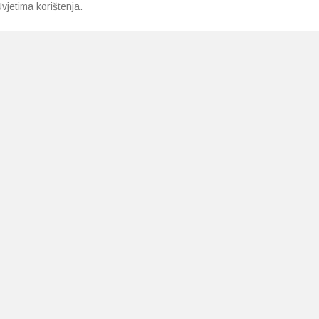
vjetima korištenja.
LJEKARNE PAVLIĆ
PODRŠKA
NAČI
O nama
Uvjeti i pravila
Gdje smo
Dostava i isporuka
Kontakt
Raskid ugovora
a.neuralab.site