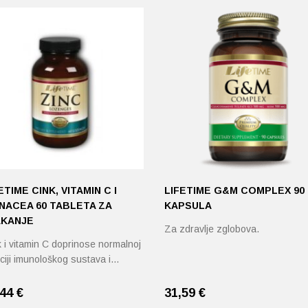
ETIME CINK, VITAMIN C I
LIFETIME G&M COMPLEX 90
NACEA 60 TABLETA ZA
KAPSULA
AKANJE
Za zdravlje zglobova.
 i vitamin C doprinose normalnoj
ciji imunološkog sustava i…
,44
€
31,59
€