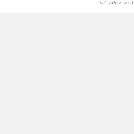
se" slažete se s U
PRETPLATI SE NA NAŠ NEWSLETTER
Prihvaćam
uvjete poslovanja
*
Copyright 2026 © Ljekarne Pavlić