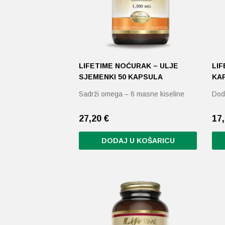
LIFETIME NOĆURAK – ULJE
LIF
SJEMENKI 50 KAPSULA
KA
Sadrži omega – 6 masne kiseline
Dod
27,20
€
17
DODAJ U KOŠARICU