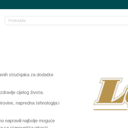
jenih stručnjaka za dodatke
ravlje cijelog života.
rovine, napredna tehnologija i
o napravili najbolje moguće
a sa stanovništa jakosti,