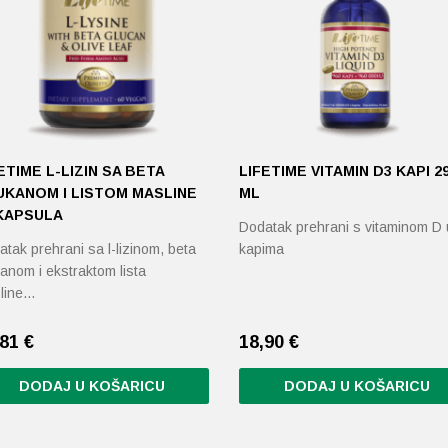
ETIME L-LIZIN SA BETA
LIFETIME VITAMIN D3 KAPI 29
UKANOM I LISTOM MASLINE
ML
 KAPSULA
Dodatak prehrani s vitaminom D 
tak prehrani sa l-lizinom, beta
kapima
anom i ekstraktom lista
line…
,81
€
18,90
€
DODAJ U KOŠARICU
DODAJ U KOŠARICU