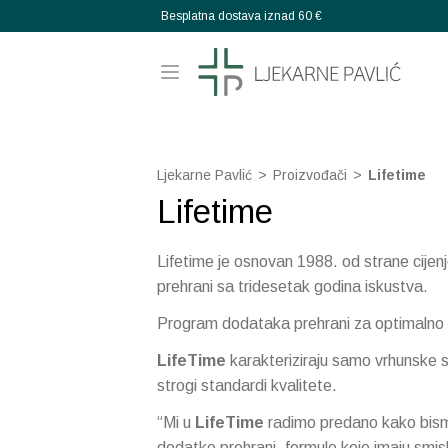
Besplatna dostava iznad 60 €
Ljekarne Pavlić
>
Proizvođači
>
Lifetime
Lifetime
Lifetime je osnovan 1988. od strane cijen
prehrani sa tridesetak godina iskustva.
Program dodataka prehrani za optimalno zd
LifeTime
karakteriziraju samo vrhunske si
strogi standardi kvalitete.
“Mi u
LifeTime
radimo predano kako bism
dodatke prehrani, formule koje imaju smisl