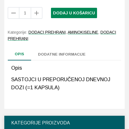
Lifetime
DODAJ U KOŠARICU
Probava, hemoroidi, pr
Alfa
Lipoična
Srce i krvne žile, vene
kiselina
Kategorije:
DODACI PREHRANI
,
AMINOKISELINE
,
DODACI
100
PREHRANI
Stres, nesanica, opušt
mg
60
OPIS
kapsula
DODATNE INFORMACIJE
Uho, grlo, nos
količina
Opis
Usta, usne, zubi
SASTOJCI U PREPORUČENOJ DNEVNOJ
DOZI (=1 KAPSULA)
KATEGORIJE PROIZVODA