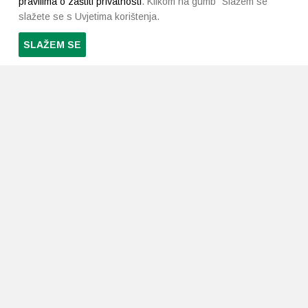
pravilima o zaštiti privatnosti
. Klikom na gumb "Slažem se"
slažete se s Uvjetima korištenja.
SLAŽEM SE
PRETPLATI SE NA NAŠ NEWSLETTER
Prihvaćam
uvjete poslovanja
*