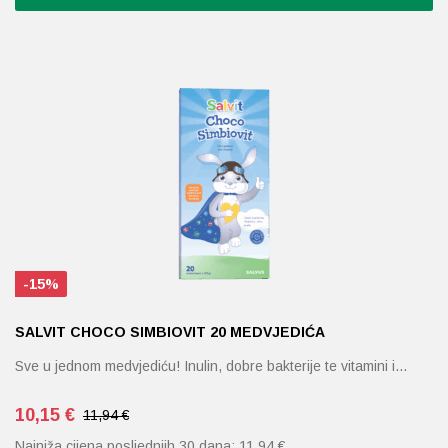
-15%
SALVIT CHOCO SIMBIOVIT 20 MEDVJEDIĆA
Sve u jednom medvjediću! Inulin, dobre bakterije te vitamini i…
10,15
€
11,94 €
Najniža cijena posljednjih 30 dana:
11,94
€