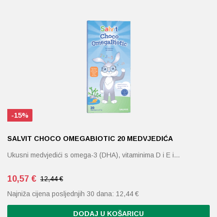
Probava, hemoroidi, pr
Srce i krvne žile, vene
Stres, nesanica, opušt
Uho, grlo, nos
-15%
Usta, usne, zubi
SALVIT CHOCO OMEGABIOTIC 20 MEDVJEDIĆA
Ukusni medvjedići s omega-3 (DHA), vitaminima D i E i…
10,57
€
12,44 €
Najniža cijena posljednjih 30 dana:
12,44
€
DODAJ U KOŠARICU