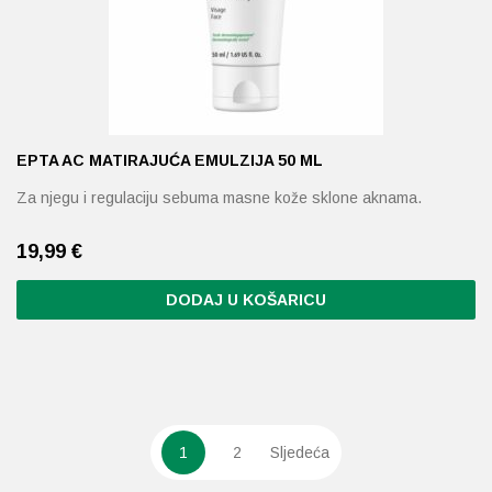
odabrati
na
stranici
proizvoda
EPTA AC MATIRAJUĆA EMULZIJA 50 ML
Za njegu i regulaciju sebuma masne kože sklone aknama.
19,99
€
DODAJ U KOŠARICU
1
2
Sljedeća