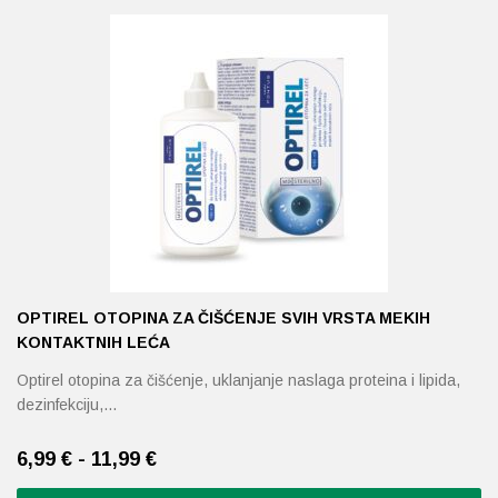
Probava, hemoroidi, pr
Srce i krvne žile, vene
Stres, nesanica, opušt
Uho, grlo, nos
Usta, usne, zubi
OPTIREL OTOPINA ZA ČIŠĆENJE SVIH VRSTA MEKIH
KONTAKTNIH LEĆA
Optirel otopina za čišćenje, uklanjanje naslaga proteina i lipida,
dezinfekciju,…
6,99 € - 11,99 €