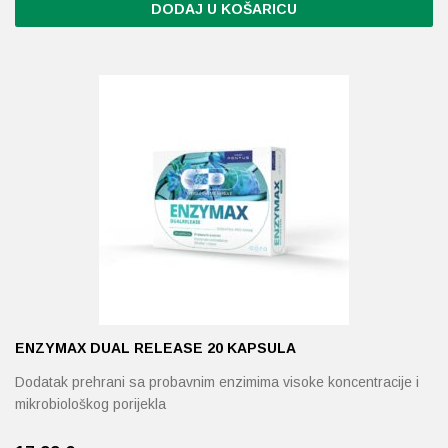
DODAJ U KOŠARICU
Ovaj
proizvod
ima
više
varijanti.
Opcije
se
mogu
odabrati
na
stranici
proizvoda
ENZYMAX DUAL RELEASE 20 KAPSULA
Dodatak prehrani sa probavnim enzimima visoke koncentracije i
mikrobiološkog porijekla