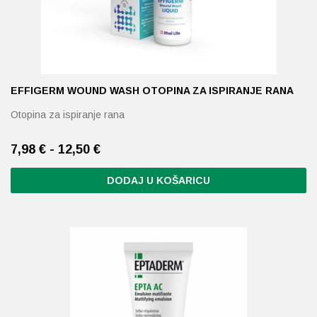
EFFIGERM WOUND WASH OTOPINA ZA ISPIRANJE RANA
Otopina za ispiranje rana
7,98 € - 12,50 €
DODAJ U KOŠARICU
Ovaj
proizvod
ima
više
varijanti.
Opcije
se
mogu