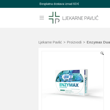
Besplatna dostava iznad 60 €
Ljekarne Pavlić
>
Proizvodi
>
Enzymax Dual
🔍