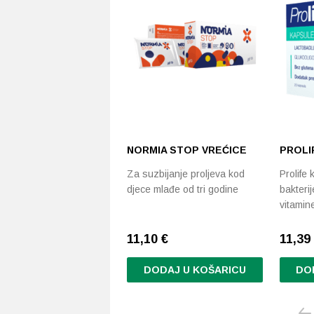
NORMIA STOP VREĆICE
PROLI
Za suzbijanje proljeva kod
Prolife
djece mlađe od tri godine
bakteri
vitamin
11,10
€
11,39
DODAJ U KOŠARICU
DO