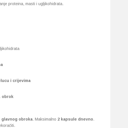
anje proteina, masti i ugljikohidrata.
jikohidrata
ma
lucu i crijevima
 obrok
u glavnog obroka
. Maksimalno
2 kapsule dnevno
.
oračiti.