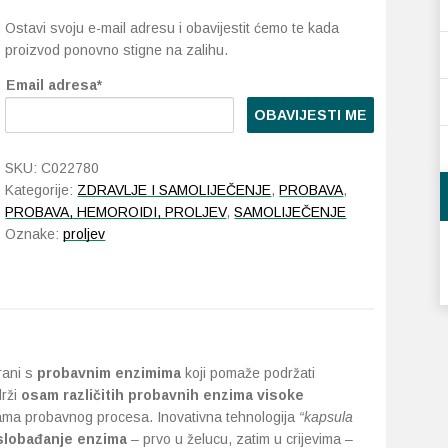
Ostavi svoju e-mail adresu i obavijestit ćemo te kada
proizvod ponovno stigne na zalihu.
Email adresa*
OBAVIJESTI ME
SKU:
C022780
Kategorije:
ZDRAVLJE I SAMOLIJEČENJE
,
PROBAVA
,
PROBAVA, HEMOROIDI, PROLJEV
,
SAMOLIJEČENJE
Oznake:
proljev
rani s
probavnim enzimima
koji pomaže podržati
drži
osam različitih probavnih enzima visoke
fazama probavnog procesa. Inovativna tehnologija
“kapsula
slobađanje enzima
– prvo u želucu, zatim u crijevima –