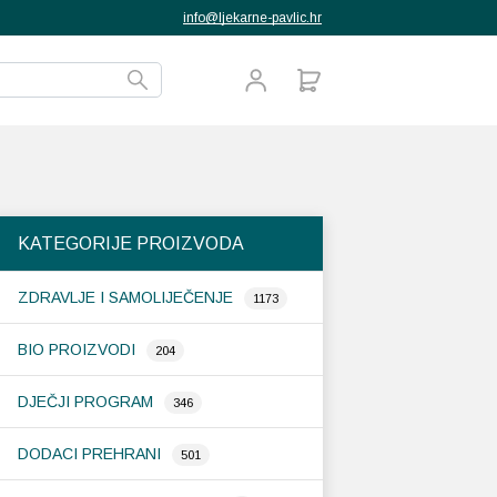
info@ljekarne-pavlic.hr
KATEGORIJE PROIZVODA
ZDRAVLJE I SAMOLIJEČENJE
1173
BIO PROIZVODI
204
DJEČJI PROGRAM
346
DODACI PREHRANI
501