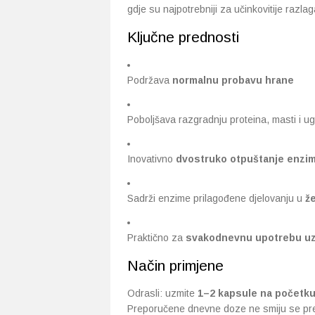
gdje su najpotrebniji za učinkovitije razlag
Ključne prednosti
Podržava
normalnu probavu hrane
Poboljšava razgradnju proteina, masti i ugl
Inovativno
dvostruko otpuštanje enzi
Sadrži enzime prilagođene djelovanju u
že
Praktično za
svakodnevnu upotrebu uz
Način primjene
Odrasli: uzmite
1–2 kapsule na početk
Preporučene dnevne doze ne smiju se prek