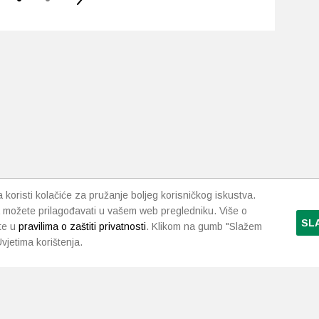
ima
više
varijanti.
Opcije
se
mogu
odabrati
na
stranici
proizvoda
koristi kolačiće za pružanje boljeg korisničkog iskustva.
 možete prilagođavati u vašem web pregledniku. Više o
SL
te u
pravilima o zaštiti privatnosti
. Klikom na gumb "Slažem
vjetima korištenja.