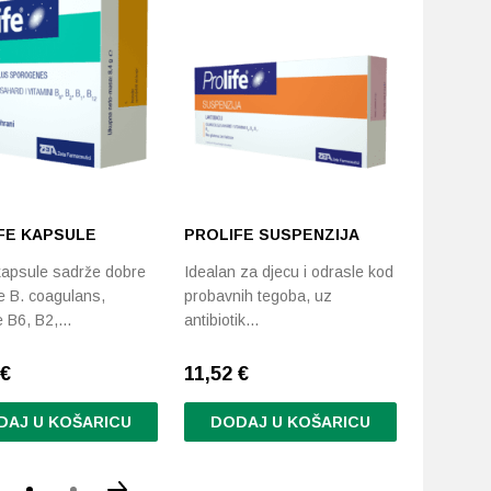
-20%
FE KAPSULE
PROLIFE SUSPENZIJA
BIO-KU
KAPSUL
 kapsule sadrže dobre
Idealan za djecu i odrasle kod
je B. coagulans,
probavnih tegoba, uz
Probiotik,
e B6, B2,…
antibiotik…
kultura m
€
11,52
€
10,40 €
DAJ U KOŠARICU
DODAJ U KOŠARICU
DODA
Ovaj
proizvod