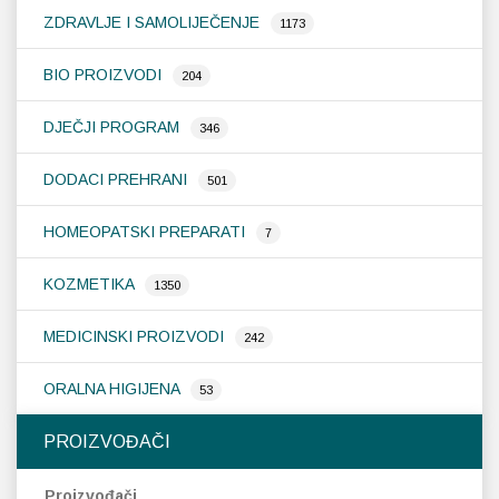
ZDRAVLJE I SAMOLIJEČENJE
1173
Probava, hemoroidi, pr
BIO PROIZVODI
204
Srce i krvne žile, vene
DJEČJI PROGRAM
346
Stres, nesanica, opušt
DODACI PREHRANI
501
Uho, grlo, nos
HOMEOPATSKI PREPARATI
7
Usta, usne, zubi
KOZMETIKA
1350
MEDICINSKI PROIZVODI
242
ORALNA HIGIJENA
53
PROIZVOĐAČI
Proizvođači