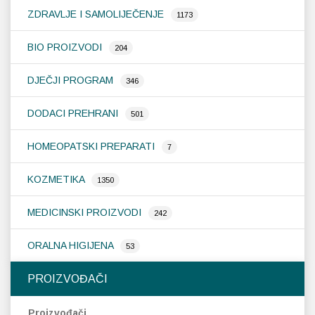
ZDRAVLJE I SAMOLIJEČENJE
1173
Probava, hemoroidi, pr
BIO PROIZVODI
204
Srce i krvne žile, vene
DJEČJI PROGRAM
346
Stres, nesanica, opušt
DODACI PREHRANI
501
Uho, grlo, nos
HOMEOPATSKI PREPARATI
7
Usta, usne, zubi
KOZMETIKA
1350
MEDICINSKI PROIZVODI
242
ORALNA HIGIJENA
53
PROIZVOĐAČI
Proizvođači