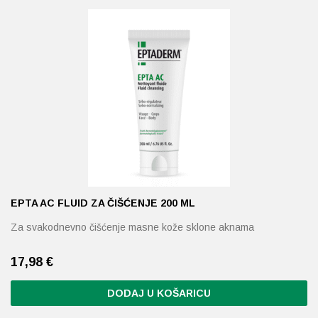
Probava, hemoroidi, pr
Srce i krvne žile, vene
Stres, nesanica, opušt
Uho, grlo, nos
Usta, usne, zubi
EPTA AC FLUID ZA ČIŠĆENJE 200 ML
Za svakodnevno čišćenje masne kože sklone aknama
17,98
€
DODAJ U KOŠARICU