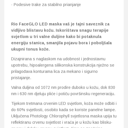
· Podesive trake za stabilno prianjanje
Rio FaceGLO LED maska vaš je tajni saveznik za
vidljivo blistavu kožu. Iskorištava snagu terapije
svjetlom u tri valne duljine kako bi potaknula
energiju stanica, smanjila pojavu bora i poboljšala
ukupni tonus kože.
Dizajnirana s naglaskom na udobnost i jednostavnu
upotrebu, hipoalergena silikonska konstrukcija nježno se
prilagođava konturama lica za mekano i sigurno
pristajanje.
Valna duljina od 1072 nm prodire duboko u kožu, dok 830
nm i 630 nm djeluju pliće i potiču površinsku regeneraciju.
Tijekom tretmana crvenim LED svjetlom, koža može odbiti i
do 60% svjetlosti, osobito kada se koriste panelne lampe.
Uključena Photology Chlorophyll svjetlosna maska upija tu
reflektiranu crvenu svjetlost i vraća je u kožu kao blisku-