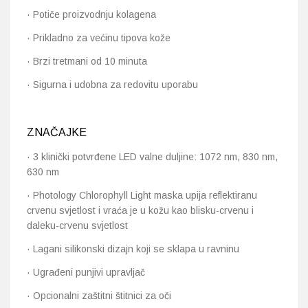
· Potiče proizvodnju kolagena
· Prikladno za većinu tipova kože
· Brzi tretmani od 10 minuta
· Sigurna i udobna za redovitu uporabu
ZNAČAJKE
· 3 klinički potvrđene LED valne duljine: 1072 nm, 830 nm,
630 nm
· Photology Chlorophyll Light maska upija reflektiranu
crvenu svjetlost i vraća je u kožu kao blisku-crvenu i
daleku-crvenu svjetlost
· Lagani silikonski dizajn koji se sklapa u ravninu
· Ugrađeni punjivi upravljač
· Opcionalni zaštitni štitnici za oči