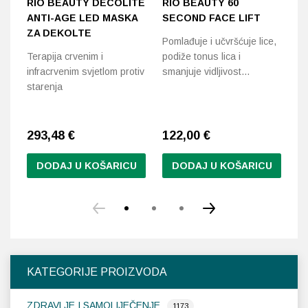
RIO BEAUTY DÉCOLITE
RIO BEAUTY 60
L
ANTI-AGE LED MASKA
SECOND FACE LIFT
B
ZA DEKOLTE
Pomlađuje i učvršćuje lice,
Be
Terapija crvenim i
podiže tonus lica i
uč
infracrvenim svjetlom protiv
smanjuje vidljivost…
starenja
293,48
€
122,00
€
6
DODAJ U KOŠARICU
DODAJ U KOŠARICU
KATEGORIJE PROIZVODA
ZDRAVLJE I SAMOLIJEČENJE
1173