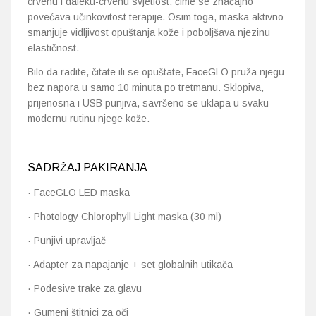
crvenu i daleku-crvenu svjetlost, čime se značajno
povećava učinkovitost terapije. Osim toga, maska aktivno
smanjuje vidljivost opuštanja kože i poboljšava njezinu
elastičnost.
Bilo da radite, čitate ili se opuštate, FaceGLO pruža njegu
bez napora u samo 10 minuta po tretmanu. Sklopiva,
prijenosna i USB punjiva, savršeno se uklapa u svaku
modernu rutinu njege kože.
SADRŽAJ PAKIRANJA
· FaceGLO LED maska
· Photology Chlorophyll Light maska (30 ml)
· Punjivi upravljač
· Adapter za napajanje + set globalnih utikača
· Podesive trake za glavu
· Gumeni štitnici za oči