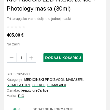
Photology maska (30ml)
Probava, hemoroidi, pr
Tri terapijske valne duljine u jednoj maski
Srce i krvne žile, vene
405,00
€
Stres, nesanica, opušt
Na zalihi
Uho, grlo, nos
RIO
DODAJ U KOŠARICU
Usta, usne, zubi
FaceGlo
LED
maska
SKU:
C024603
za
Kategorije:
MEDICINSKI PROIZVODI
,
MASAŽERI,
lice
STIMULATORI
,
OSTALO
,
POMAGALA
+
Oznake:
beauty uređaj lice
Photology
Marka:
RIO
maska
(30ml)
OPIS
količina
DODATNE INFORMACIJE