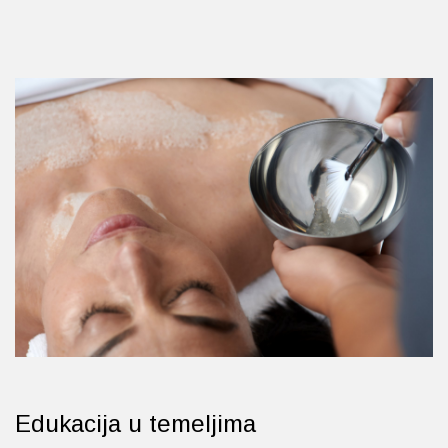
Probava, hemoroidi, pr
Srce i krvne žile, vene
Stres, nesanica, opušt
Uho, grlo, nos
Usta, usne, zubi
Edukacija u temeljima