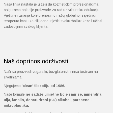
Naša linija nastala je u želji da kozmetičkim profesionalcima
osiguramo najbolje proizvode za rad uz vrhunsku edukaciju.
Vještine i znanja koje prenosimo našoj globalnoj zajednici
terapeuta imaju za cilj jedno: riješiti svaku ‘boljku’ kože i učiniti
zadovoljnim svakog klijenta.
Naš doprinos održivosti
Naši su proizvodi veganski, bezglutenski i nisu testirani na
životinjama.
Njegujemo
‘clean’ filozofiju od 1986.
Naše formule
ne sadrže umjetne boje i mirise, mineralna
ulja, lanolin, denaturirani (SD) alkohol, parabene i
mikroplastiku.