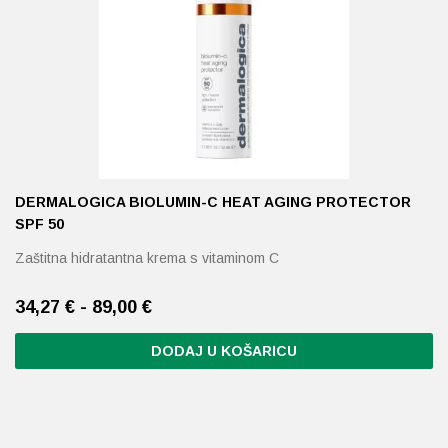
DERMALOGICA BIOLUMIN-C HEAT AGING PROTECTOR
SPF 50
Zaštitna hidratantna krema s vitaminom C
34,27 € - 89,00 €
DODAJ U KOŠARICU
Ovaj
proizvod
ima
više