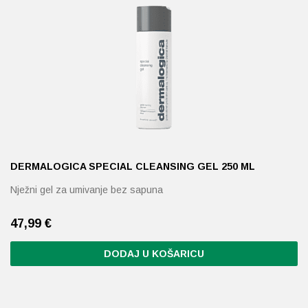
varijanti.
Opcije
se
mogu
odabrati
na
stranici
proizvoda
DERMALOGICA SPECIAL CLEANSING GEL 250 ML
Nježni gel za umivanje bez sapuna
47,99
€
DODAJ U KOŠARICU