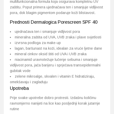
multifunkcionalna formula koja osigurava kompletnu UV
zaštitu. Poput primera ujednačava ten i smanjuje vidljivost
pora, dok blagim pigmentom podaruje koži blistavost.
Prednosti Dermalogica Porescreen SPF 40
ujednačava ten i smanjuje vidljivost pora
mineralna zaštita od UVA, UVB zraka i plave svjetlosti
izvrsna podloga za make-up
lagan, baršunast na koži, idealan za vruće ljetne dane
mineral cinkov oksid štiti od UVA i UVB zraka
niacinamid uravnotežuje lučenje sebuma i smanjuje
vidljivost pora, jača barijeru i sprječava transepidermalni
gubitak vode
zelene mikroalge, skvalen i vitamin E hidratiziraju,
omekšavaju i zaglađuju
Upotreba
Prije svake upotrebe dobro protresti. Izdašnu količinu
ravnomjerno nanijeti na lice kao posljednji korak jutarnje
rutine