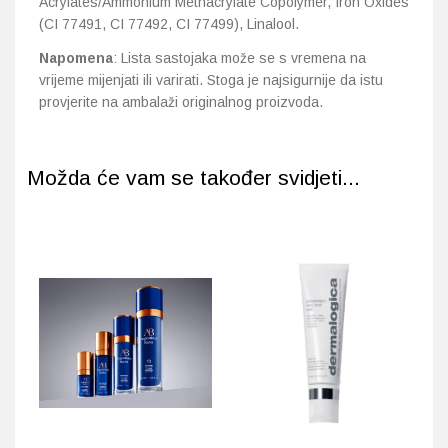
Acrylates/Ammonium Methacrylate Copolymer, Iron Oxides
(CI 77491, CI 77492, CI 77499), Linalool.
Napomena
: Lista sastojaka može se s vremena na
vrijeme mijenjati ili varirati. Stoga je najsigurnije da istu
provjerite na ambalaži originalnog proizvoda.
Možda će vam se također svidjeti...