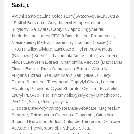
Sastojci
Aktivni sastojci: Zinc Oxide (10%).Water/Aqua/Eau, C12-
15 Alkyl Benzoate, Octyldodecyl Neopentanoate,
Butyloctyl Salicylate, Caprylic/Capric Triglyceride,
Isododecane, Lauryl PEG-8 Dimethicone, Propanediol,
Niacinamide, Methylpropanediol, Titanium Dioxide (CI
77891), Silica Silylate, Lactic Acid, Helianthus Annuus
(Sunflower) Seed Oil, Lavandula Angustifolia (Lavender)
Flower/Leaf/Stem Extract, Chamomilla Recutita (Matricaria)
Flower Extract, Rosa Damascena Extract, Chlorella
Vulgaris Extract, Sea Salt (Maris Sal), Olive Oil Decyl
Esters, Squalene, Tocopherol, Caprylyl Glycol, Lecithin,
Allantoin, Propylene Glycol Stearate, Glycerin, Bisabolol,
Lauryl PEG-10 Tris(Trimethylsiloxy)silylethyl Dimethicone,
PEG-10, Silica, Polyglyceryl-4
Diisostearate/Polyhydroxystearate/Sebacate, Magnesium
Stearate, Tetrasodium Glutamate Diacetate, Citric Acid,
Sodium Hydroxide, Sodium Chloride, Bentonite, Cellulose
Acetate, Phenylpropanol, Hydrated Silica,