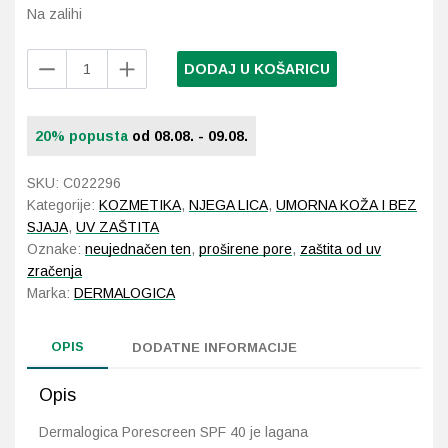
Na zalihi
Probava, hemoroidi, pr
Dermalogica
DODAJ U KOŠARICU
Porescreen
Srce i krvne žile, vene
SPF
40
20% popusta
od 08.08. - 09.08.
Stres, nesanica, opušt
30
ml
SKU:
C022296
Uho, grlo, nos
količina
Kategorije:
KOZMETIKA
,
NJEGA LICA
,
UMORNA KOŽA I BEZ
SJAJA
,
UV ZAŠTITA
Usta, usne, zubi
Oznake:
neujednačen ten
,
proširene pore
,
zaštita od uv
zračenja
Marka:
DERMALOGICA
OPIS
DODATNE INFORMACIJE
Opis
Dermalogica Porescreen SPF 40 je lagana