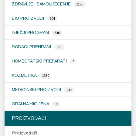
ZDRAVLJE I SAMOLIJEČENJE
odabrati
1173
na
stranici
BIO PROIZVODI
204
proizvoda
DJEČJI PROGRAM
346
DODACI PREHRANI
501
HOMEOPATSKI PREPARATI
7
KOZMETIKA
1350
MEDICINSKI PROIZVODI
242
ORALNA HIGIJENA
53
PROIZVOĐAČI
Proizvođači