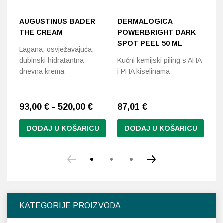
AUGUSTINUS BADER
DERMALOGICA
D
THE CREAM
POWERBRIGHT DARK
P
SPOT PEEL 50 ML
M
Lagana, osvježavajuća,
5
dubinski hidratantna
Kućni kemijski piling s AHA
dnevna krema
i PHA kiselinama
Dn
sa
93,00 € - 520,00 €
87,01
€
8
DODAJ U KOŠARICU
DODAJ U KOŠARICU
Ovaj
proizvod
ima
više
varijanti.
Opcije
KATEGORIJE PROIZVODA
se
mogu