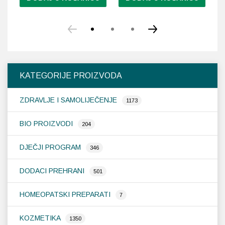
Ov
pr
im
vi
var
Op
KATEGORIJE PROIZVODA
se
m
ZDRAVLJE I SAMOLIJEČENJE
od
1173
na
st
BIO PROIZVODI
204
pr
DJEČJI PROGRAM
346
DODACI PREHRANI
501
HOMEOPATSKI PREPARATI
7
KOZMETIKA
1350