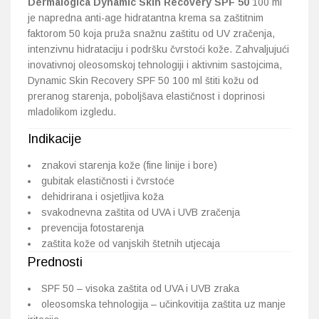
Dermalogica Dynamic Skin Recovery SPF 50
100 ml
je napredna anti-age hidratantna krema sa zaštitnim
faktorom 50 koja pruža snažnu zaštitu od UV zračenja,
intenzivnu hidrataciju i podršku čvrstoći kože. Zahvaljujući
inovativnoj oleosomskoj tehnologiji i aktivnim sastojcima,
Dynamic Skin Recovery SPF 50 100 ml štiti kožu od
preranog starenja, poboljšava elastičnost i doprinosi
mladolikom izgledu.
Indikacije
znakovi starenja kože (fine linije i bore)
gubitak elastičnosti i čvrstoće
dehidrirana i osjetljiva koža
svakodnevna zaštita od UVA i UVB zračenja
prevencija fotostarenja
zaštita kože od vanjskih štetnih utjecaja
Prednosti
SPF 50 – visoka zaštita od UVA i UVB zraka
oleosomska tehnologija – učinkovitija zaštita uz manje