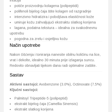
iritacija
potiče proizvodnju kolagena (polipeptidi)
polifenoli bijelog čaja štite kolagen od razgradnje
intenzivno hidratizira i poboljšava elastičnost kože
umiruje kožu zahvaljujući ekstraktu slatkog korijena
lagana, podatna tekstura – idealna za svakodnevnu
upotrebu
pogodna za zrelu i osjetljivu kožu
Način upotrebe
Nakon čišćenja i toniranja nanesite obilnu količinu na lice,
vrat i dekolte, idealno 30 minuta prije izlaganja suncu.
Redovito obnavljati tijekom dana radi optimalne zaštite.
Sastav
Aktivni sastojci:
Avobenzone (3.0%), Octinoxate (7.5%)
Ključni sastojci:
Palmitoyl Tripeptide-5 (polipeptid)
ekstrakt bijelog čaja (Camellia Sinensis)
ekstrakt slatkog korijena