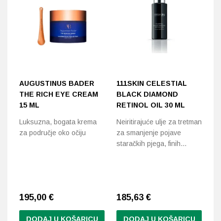
AUGUSTINUS BADER
111SKIN CELESTIAL
A
THE RICH EYE CREAM
BLACK DIAMOND
T
15 ML
RETINOL OIL 30 ML
Sm
Luksuzna, bogata krema
Neiritirajuće ulje za tretman
li
za područje oko očiju
za smanjenje pojave
pi
staračkih pjega, finih…
195,00
€
185,63
€
1
DODAJ U KOŠARICU
DODAJ U KOŠARICU