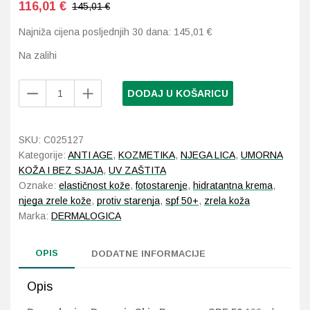
116,01
€
145,01 €
Najniža cijena posljednjih 30 dana:
145,01
€
Probava, hemoroidi, pr
Na zalihi
Srce i krvne žile, vene
Dermalogica
DODAJ U KOŠARICU
Stres, nesanica, opušt
Dynamic
Skin
Recovery
Uho, grlo, nos
SKU:
C025127
SPF
Kategorije:
ANTI AGE
,
KOZMETIKA
,
NJEGA LICA
,
UMORNA
50
Usta, usne, zubi
KOŽA I BEZ SJAJA
,
UV ZAŠTITA
100
Oznake:
elastičnost kože
,
fotostarenje
,
hidratantna krema
,
ml
njega zrele kože
,
protiv starenja
,
spf 50+
,
zrela koža
količina
Marka:
DERMALOGICA
OPIS
DODATNE INFORMACIJE
Opis