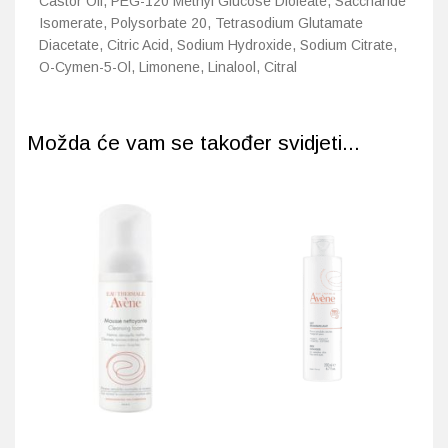
Castor Oil, PEG-120 Methyl Glucose Dioleate, Saccharide
Isomerate, Polysorbate 20, Tetrasodium Glutamate
Diacetate, Citric Acid, Sodium Hydroxide, Sodium Citrate,
O-Cymen-5-Ol, Limonene, Linalool, Citral
Možda će vam se također svidjeti...