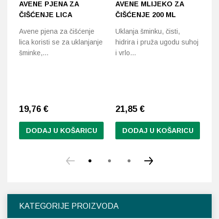
AVENE PJENA ZA
AVENE MLIJEKO ZA
A
ČIŠĆENJE LICA
ČIŠĆENJE 200 ML
L
2
Avene pjena za čišćenje
Uklanja šminku, čisti,
lica koristi se za uklanjanje
hidrira i pruža ugodu suhoj
Lo
šminke,…
i vrlo…
uk
os
19,76
€
21,85
€
1
DODAJ U KOŠARICU
DODAJ U KOŠARICU
KATEGORIJE PROIZVODA