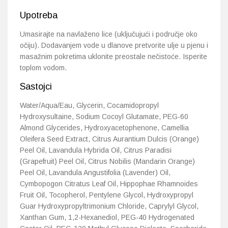
Upotreba
Umasirajte na navlaženo lice (uključujući i područje oko
očiju). Dodavanjem vode u dlanove pretvorite ulje u pjenu i
masažnim pokretima uklonite preostale nečistoće. Isperite
toplom vodom.
Sastojci
Water/Aqua/Eau, Glycerin, Cocamidopropyl
Hydroxysultaine, Sodium Cocoyl Glutamate, PEG-60
Almond Glycerides, Hydroxyacetophenone, Camellia
Oleifera Seed Extract, Citrus Aurantium Dulcis (Orange)
Peel Oil, Lavandula Hybrida Oil, Citrus Paradisi
(Grapefruit) Peel Oil, Citrus Nobilis (Mandarin Orange)
Peel Oil, Lavandula Angustifolia (Lavender) Oil,
Cymbopogon Citratus Leaf Oil, Hippophae Rhamnoides
Fruit Oil, Tocopherol, Pentylene Glycol, Hydroxypropyl
Guar Hydroxypropyltrimonium Chloride, Caprylyl Glycol,
Xanthan Gum, 1,2-Hexanediol, PEG-40 Hydrogenated