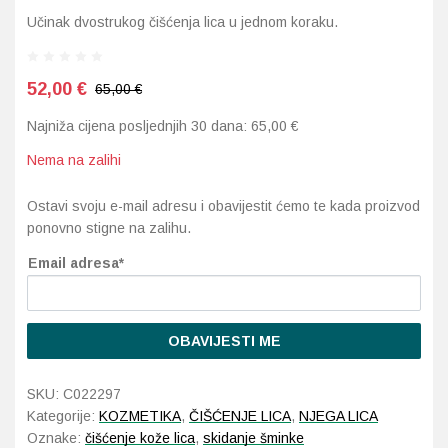
Učinak dvostrukog čišćenja lica u jednom koraku.
Probava, hemoroidi, pr
52,00
€
65,00 €
Srce i krvne žile, vene
Najniža cijena posljednjih 30 dana:
65,00
€
Stres, nesanica, opušt
Nema na zalihi
Uho, grlo, nos
Ostavi svoju e-mail adresu i obavijestit ćemo te kada proizvod
ponovno stigne na zalihu.
Usta, usne, zubi
Email adresa*
OBAVIJESTI ME
SKU:
C022297
Kategorije:
KOZMETIKA
,
ČIŠĆENJE LICA
,
NJEGA LICA
Oznake:
čišćenje kože lica
,
skidanje šminke