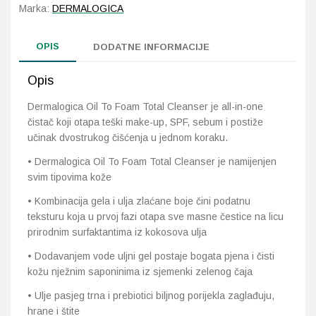
Marka:
DERMALOGICA
OPIS
DODATNE INFORMACIJE
Opis
Dermalogica Oil To Foam Total Cleanser je all-in-one
čistač koji otapa teški make-up, SPF, sebum i postiže
učinak dvostrukog čišćenja u jednom koraku.
• Dermalogica Oil To Foam Total Cleanser je namijenjen
svim tipovima kože
• Kombinacija gela i ulja zlaćane boje čini podatnu
teksturu koja u prvoj fazi otapa sve masne čestice na licu
prirodnim surfaktantima iz kokosova ulja
• Dodavanjem vode uljni gel postaje bogata pjena i čisti
kožu nježnim saponinima iz sjemenki zelenog čaja
• Ulje pasjeg trna i prebiotici biljnog porijekla zaglađuju,
hrane i štite