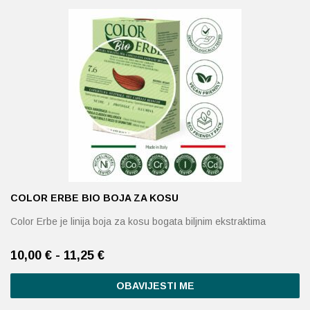
Probava, hemoroidi, pr
Srce i krvne žile, vene
Stres, nesanica, opušt
Uho, grlo, nos
Usta, usne, zubi
COLOR ERBE BIO BOJA ZA KOSU
Color Erbe je linija boja za kosu bogata biljnim ekstraktima
10,00 € - 11,25 €
Ovaj
OBAVIJESTI ME
proizvod
ima