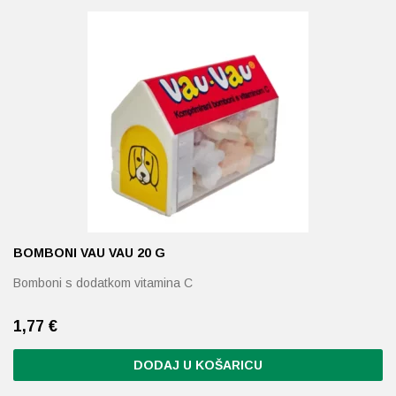
Probava, hemoroidi, pr
Srce i krvne žile, vene
Stres, nesanica, opušt
Uho, grlo, nos
Usta, usne, zubi
BOMBONI VAU VAU 20 G
Bomboni s dodatkom vitamina C
1,77
€
DODAJ U KOŠARICU