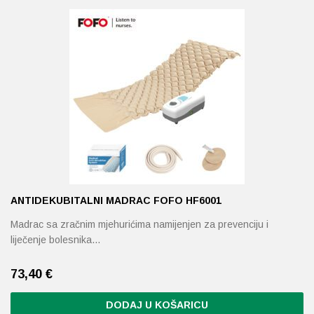
Probava, hemoroidi, pr
Srce i krvne žile, vene
Stres, nesanica, opušt
Uho, grlo, nos
Usta, usne, zubi
ANTIDEKUBITALNI MADRAC FOFO HF6001
Madrac sa zračnim mjehurićima namijenjen za prevenciju i
liječenje bolesnika…
73,40
€
DODAJ U KOŠARICU