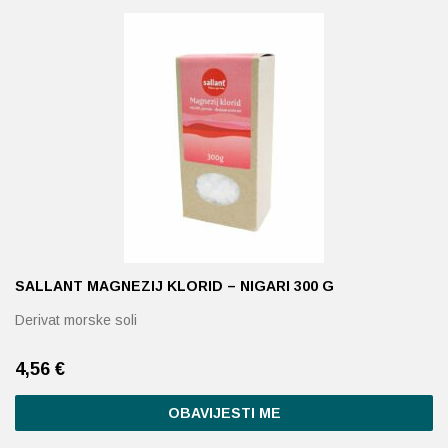
Probava, hemoroidi, pr
Srce i krvne žile, vene
Stres, nesanica, opušt
Uho, grlo, nos
Usta, usne, zubi
SALLANT MAGNEZIJ KLORID – NIGARI 300 G
Derivat morske soli
4,56
€
OBAVIJESTI ME