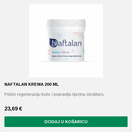
Probava, hemoroidi, pr
Srce i krvne žile, vene
Stres, nesanica, opušt
Uho, grlo, nos
Usta, usne, zubi
NAFTALAN KREMA 200 ML
Potiče regeneraciju kože i popravlja njezinu strukturu.
23,69
€
DODAJ U KOŠARICU