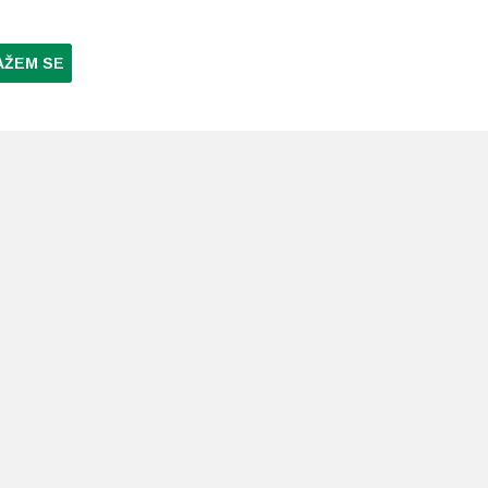
AŽEM SE
NI PLAĆANJA