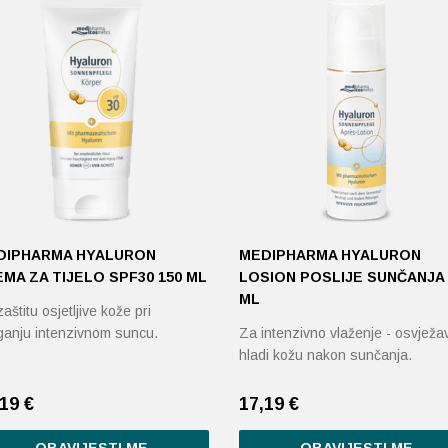
DIPHARMA HYALURON
MEDIPHARMA HYALURON
MA ZA TIJELO SPF30 150 ML
LOSION POSLIJE SUNČANJA 
ML
aštitu osjetljive kože pri
aganju intenzivnom suncu.
Za intenzivno vlaženje - osvježav
hladi kožu nakon sunčanja.
,19
€
17,19
€
OBAVIJESTI ME
OBAVIJESTI ME