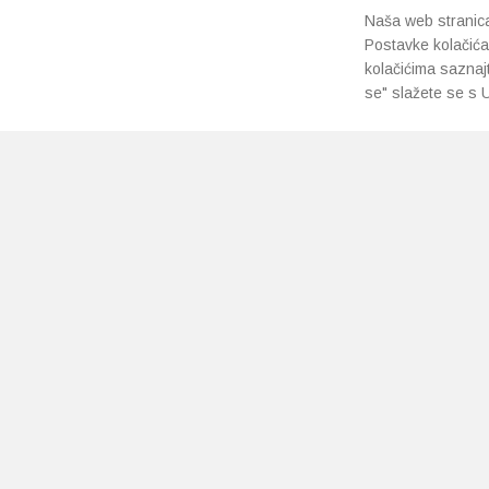
Naša web stranica 
Postavke kolačića
kolačićima saznaj
se" slažete se s U
PRETPLATI SE NA NAŠ NEWSLETTER
Prihvaćam
uvjete poslovanja
*