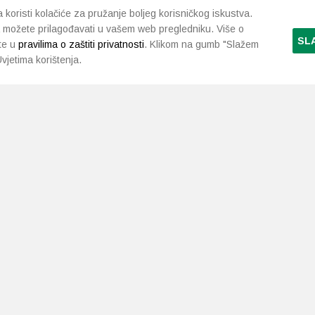
koristi kolačiće za pružanje boljeg korisničkog iskustva.
 možete prilagođavati u vašem web pregledniku. Više o
SL
te u
pravilima o zaštiti privatnosti
. Klikom na gumb "Slažem
vjetima korištenja.
LJEKARNE PAVLIĆ
PODRŠKA
NAČI
O nama
Uvjeti i pravila
Gdje smo
Dostava i isporuka
Kontakt
Raskid ugovora