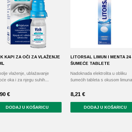
IK KAPI ZA OČI ZA VLAŽENJE
LITORSAL LIMUN I MENTA 24
ML
ŠUMEĆE TABLETE
olje vlaženje, ublažavanje
Nadoknada elektrolita u obliku
oće oka i za njegu suhih…
šumećih tableta s okusom limun
,90
€
8,21
€
DODAJ U KOŠARICU
DODAJ U KOŠARICU