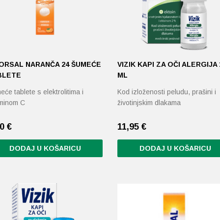
TORSAL NARANČA 24 ŠUMEĆE
VIZIK KAPI ZA OČI ALERGIJA 
BLETE
ML
će tablete s elektrolitima i
Kod izloženosti peludu, prašini i
aminom C
životinjskim dlakama
20
€
11,95
€
DODAJ U KOŠARICU
DODAJ U KOŠARICU