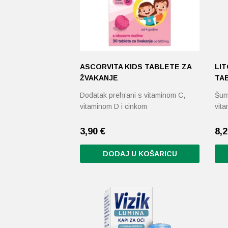
ASCORVITA KIDS TABLETE ZA
LI
ŽVAKANJE
TA
Dodatak prehrani s vitaminom C,
Šume
vitaminom D i cinkom
vit
3,90
€
8,
DODAJ U KOŠARICU