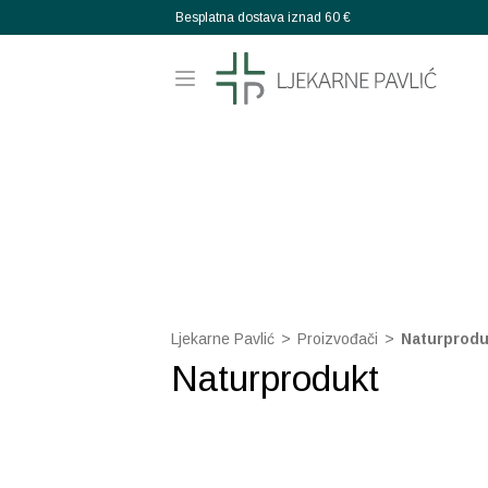
Besplatna dostava iznad 60 €
Ljekarne Pavlić
>
Proizvođači
>
Naturprodu
Naturprodukt