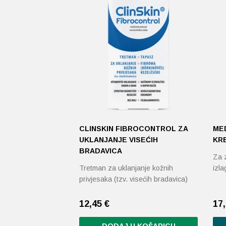
CLINSKIN FIBROCONTROL ZA
ME
UKLANJANJE VISEĆIH
KRE
BRADAVICA
Za z
Tretman za uklanjanje kožnih
izl
privjesaka (tzv. visećih bradavica)
12,45
€
17
DODAJ U KOŠARICU