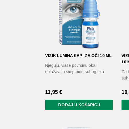
VIZIK LUMINA KAPI ZA OČI 10 ML
VIZ
10 
Njeguju, vlaže površinu oka i
ublažavaju simptome suhog oka
Za b
suh
11,95
€
10
DODAJ U KOŠARICU