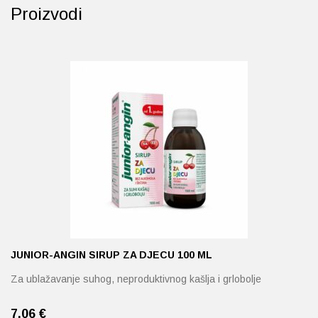
Proizvodi
Probava, hemoroidi, pr
Srce i krvne žile, vene
Stres, nesanica, opušt
Uho, grlo, nos
Usta, usne, zubi
JUNIOR-ANGIN SIRUP ZA DJECU 100 ML
Za ublažavanje suhog, neproduktivnog kašlja i grlobolje
7,06
€