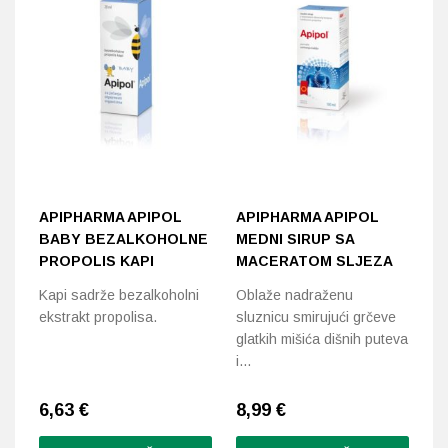
APIPHARMA APIPOL
APIPHARMA APIPOL
A
BABY BEZALKOHOLNE
MEDNI SIRUP SA
P
PROPOLIS KAPI
MACERATOM SLJEZA
K
Kapi sadrže bezalkoholni
Oblaže nadraženu
Po
ekstrakt propolisa.
sluznicu smirujući grčeve
za
glatkih mišića dišnih puteva
pu
i…
6,63
€
8,99
€
5