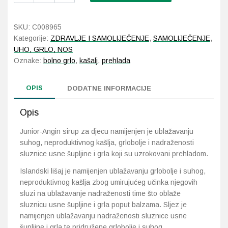
sirup
za
Probava, hemoroidi, pr
SKU:
C008965
djecu
Kategorije:
ZDRAVLJE I SAMOLIJEČENJE
,
SAMOLIJEČENJE
,
100
Srce i krvne žile, vene
UHO, GRLO, NOS
ml
Oznake:
bolno grlo
,
kašalj
,
prehlada
količina
Stres, nesanica, opušt
OPIS
DODATNE INFORMACIJE
Uho, grlo, nos
Opis
Usta, usne, zubi
Junior-Angin sirup za djecu namijenjen je ublažavanju
suhog, neproduktivnog kašlja, grlobolje i nadraženosti
sluznice usne šupljine i grla koji su uzrokovani prehladom.
Islandski lišaj je namijenjen ublažavanju grlobolje i suhog,
neproduktivnog kašlja zbog umirujućeg učinka njegovih
sluzi na ublažavanje nadraženosti time što oblaže
sluznicu usne šupljine i grla poput balzama. Sljez je
namijenjen ublažavanju nadraženosti sluznice usne
šupljine i grla te pridružene grlobolje i suhog,