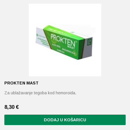
Probava, hemoroidi, pr
Srce i krvne žile, vene
Stres, nesanica, opušt
Uho, grlo, nos
Usta, usne, zubi
PROKTEN MAST
Za ublažavanje tegoba kod hemoroida.
8,30
€
DODAJ U KOŠARICU