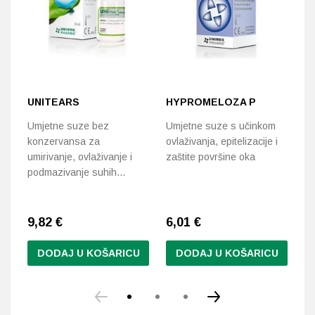
UNITEARS
HYPROMELOZA P
S
Umjetne suze bez
Umjetne suze s učinkom
Um
konzervansa za
ovlaživanja, epitelizacije i
vi
umirivanje, ovlaživanje i
zaštite površine oka
um
podmazivanje suhih…
9,82
€
6,01
€
7
DODAJ U KOŠARICU
DODAJ U KOŠARICU