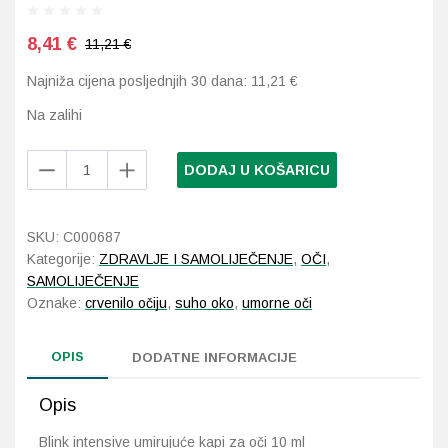
8,41
€
11,21 €
Probava, hemoroidi, pr
Najniža cijena posljednjih 30 dana:
11,21
€
Srce i krvne žile, vene
Na zalihi
Stres, nesanica, opušt
Blink
DODAJ U KOŠARICU
intensive
Uho, grlo, nos
umirujuće
kapi
SKU:
C000687
Usta, usne, zubi
za
Kategorije:
ZDRAVLJE I SAMOLIJEČENJE
,
OČI
,
oči
SAMOLIJEČENJE
10
Oznake:
crvenilo očiju
,
suho oko
,
umorne oči
ml
količina
OPIS
DODATNE INFORMACIJE
Opis
Blink intensive umirujuće kapi za oči 10 ml