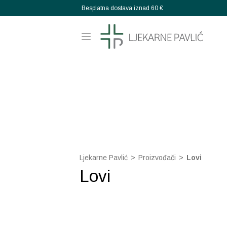
Besplatna dostava iznad 60 €
Ljekarne Pavlić
>
Proizvođači
>
Lovi
Lovi