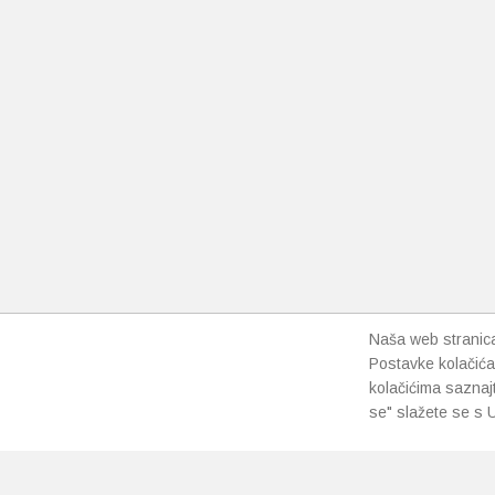
Naša web stranica 
Postavke kolačića
kolačićima saznaj
se" slažete se s U