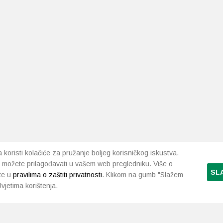
koristi kolačiće za pružanje boljeg korisničkog iskustva.
 možete prilagođavati u vašem web pregledniku. Više o
SL
te u
pravilima o zaštiti privatnosti
. Klikom na gumb "Slažem
vjetima korištenja.