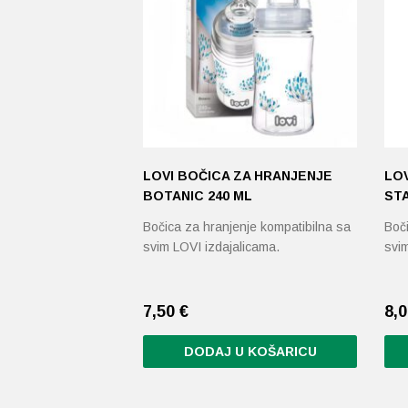
LOVI BOČICA ZA HRANJENJE
LOV
BOTANIC 240 ML
ST
Bočica za hranjenje kompatibilna sa
Boč
svim LOVI izdajalicama.
svi
7,50
€
8,
DODAJ U KOŠARICU