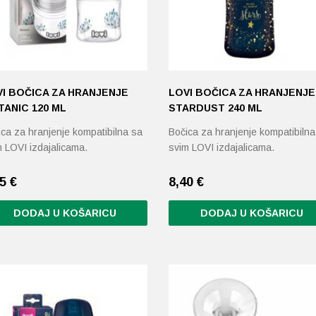
I BOČICA ZA HRANJENJE
LOVI BOČICA ZA HRANJENJE
ANIC 120 ML
STARDUST 240 ML
ica za hranjenje kompatibilna sa
Bočica za hranjenje kompatibilna
m LOVI izdajalicama.
svim LOVI izdajalicama.
95
€
8,40
€
DODAJ U KOŠARICU
DODAJ U KOŠARICU