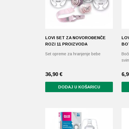
LOVI SET ZA NOVOROĐENČE
LOV
ROZI 11 PROIZVODA
BOT
Set opreme za hranjenje bebe
Boč
svi
36,90
€
6,
DODAJ U KOŠARICU