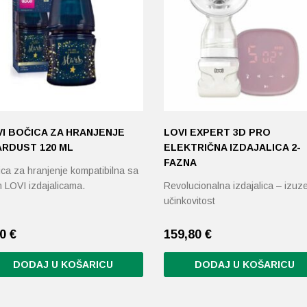
I BOČICA ZA HRANJENJE
LOVI EXPERT 3D PRO
ARDUST 120 ML
ELEKTRIČNA IZDAJALICA 2-
FAZNA
ica za hranjenje kompatibilna sa
m LOVI izdajalicama.
Revolucionalna izdajalica – izuz
učinkovitost
00
€
159,80
€
DODAJ U KOŠARICU
DODAJ U KOŠARICU