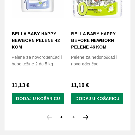
BELLA BABY HAPPY
BELLA BABY HAPPY
L
NEWBORN PELENE 42
BEFORE NEWBORN
H
KOM
PELENE 46 KOM
1
Pelene za novorođenčad i
Pelene za nedonoščad i
Bo
bebe težine 2 do 5 kg
novorođenčad
ko
iz
11,13
€
11,10
€
6
DODAJ U KOŠARICU
DODAJ U KOŠARICU