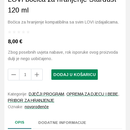
120 ml
Probava, hemoroidi, pr
Bočica za hranjenje kompatibilna sa svim LOVI izdajalicama.
Srce i krvne žile, vene
8,00
€
Stres, nesanica, opušt
Zbog posebnih uvjeta nabave, rok isporuke ovog proizvoda
Uho, grlo, nos
dulji je nego uobičajeno.
Usta, usne, zubi
LOVI
DODAJ U KOŠARICU
bočica
za
hranjenje
Kategorije:
DJEČJI PROGRAM
,
OPREMA ZA DJECU I BEBE
,
Stardust
PRIBOR ZA HRANJENJE
120
Oznake:
novorođenče
ml
količina
OPIS
DODATNE INFORMACIJE