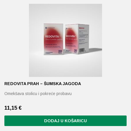
Probava, hemoroidi, pr
Srce i krvne žile, vene
Stres, nesanica, opušt
Uho, grlo, nos
Usta, usne, zubi
REDOVITA PRAH – ŠUMSKA JAGODA
Omekšava stolicu i pokreće probavu
11,15
€
DODAJ U KOŠARICU