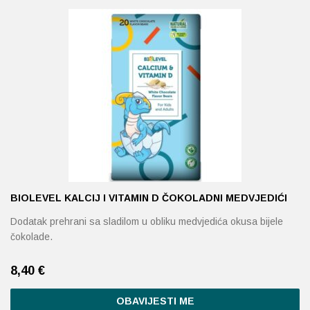
Probava, hemoroidi, pr
Srce i krvne žile, vene
Stres, nesanica, opušt
Uho, grlo, nos
Usta, usne, zubi
BIOLEVEL KALCIJ I VITAMIN D ČOKOLADNI MEDVJEDIĆI
Dodatak prehrani sa sladilom u obliku medvjedića okusa bijele
čokolade.
8,40
€
OBAVIJESTI ME