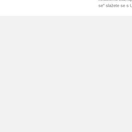
se" slažete se s U
PRETPLATI SE NA NAŠ NEWSLETTER
Prihvaćam
uvjete poslovanja
*
Copyright 2026 © Ljekarne Pavlić