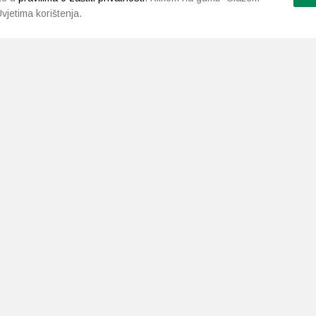
vjetima korištenja.
LJEKARNE PAVLIĆ
PODRŠKA
NAČI
O nama
Uvjeti i pravila
Gdje smo
Dostava i isporuka
Kontakt
Raskid ugovora
a.neuralab.site