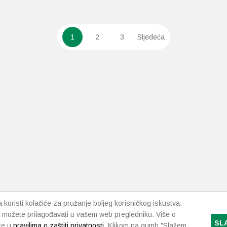
1
2
3
Sljedeća
koristi kolačiće za pružanje boljeg korisničkog iskustva.
 možete prilagođavati u vašem web pregledniku. Više o
SL
te u
pravilima o zaštiti privatnosti
. Klikom na gumb "Slažem