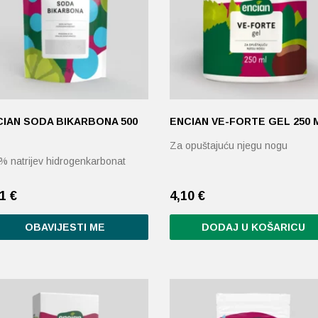
CIAN SODA BIKARBONA 500
ENCIAN VE-FORTE GEL 250 
Za opuštajuću njegu nogu
% natrijev hidrogenkarbonat
61
€
4,10
€
OBAVIJESTI ME
DODAJ U KOŠARICU