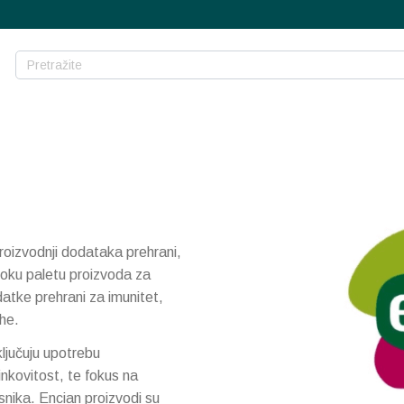
proizvodnji dodataka prehrani,
roku paletu proizvoda za
odatke prehrani za imunitet,
he.
ključuju upotrebu
inkovitost, te fokus na
isnika. Encian proizvodi su