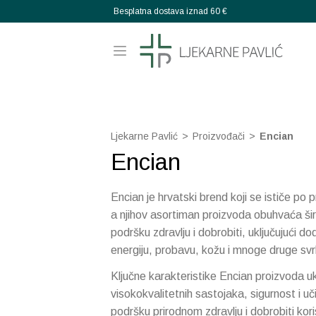
Besplatna dostava iznad 60 €
Ljekarne Pavlić
>
Proizvođači
>
Encian
Encian
Encian je hrvatski brend koji se ističe po 
a njihov asortiman proizvoda obuhvaća ši
podršku zdravlju i dobrobiti, uključujući d
energiju, probavu, kožu i mnoge druge svr
Ključne karakteristike Encian proizvoda u
visokokvalitetnih sastojaka, sigurnost i uč
podršku prirodnom zdravlju i dobrobiti kor