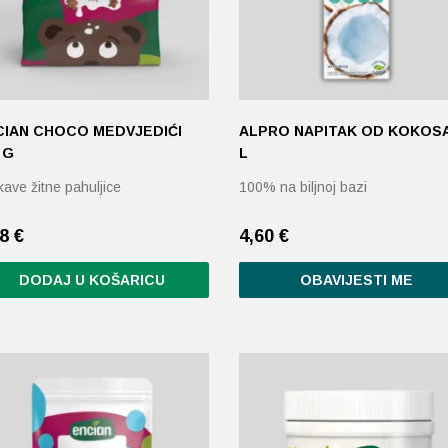
CIAN CHOCO MEDVJEDIĆI
ALPRO NAPITAK OD KOKOSA
 G
L
ave žitne pahuljice
100% na biljnoj bazi
18
€
4,60
€
DODAJ U KOŠARICU
OBAVIJESTI ME