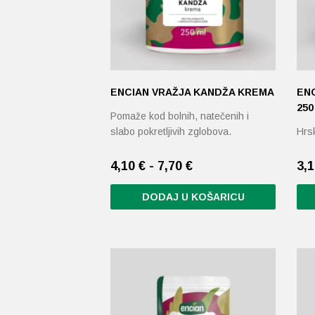
ENCIAN VRAŽJA KANDŽA KREMA
EN
250
Pomaže kod bolnih, natečenih i
slabo pokretljivih zglobova.
Hrsk
4,10 € - 7,70 €
3,
DODAJ U KOŠARICU
Ovaj
proizvod
ima
više
varijanti.
Opcije
se