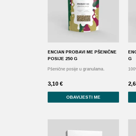
mogu
odabrati
na
stranici
proizvoda
ENCIAN PROBAVI ME PŠENIČNE
EN
POSIJE 250 G
G
Pšenične posije u granulama.
100
3,10
€
2,
OBAVIJESTI ME