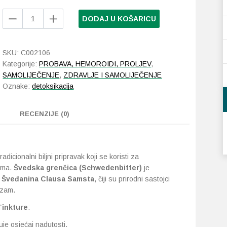
Encian
DODAJ U KOŠARICU
Švedska
grenčica
tinktura
SKU:
C002106
200
Kategorije:
PROBAVA, HEMOROIDI, PROLJEV
,
ml
SAMOLIJEČENJE
,
ZDRAVLJE I SAMOLIJEČENJE
količina
Oznake:
detoksikacija
RECENZIJE (0)
radicionalni biljni pripravak koji se koristi za
zma.
Švedska grenčica (Schwedenbitter)
je
u
Šveđanina Clausa Samsta
, čiji su prirodni sastojci
izam.
Tinkture
:
je osjećaj nadutosti.