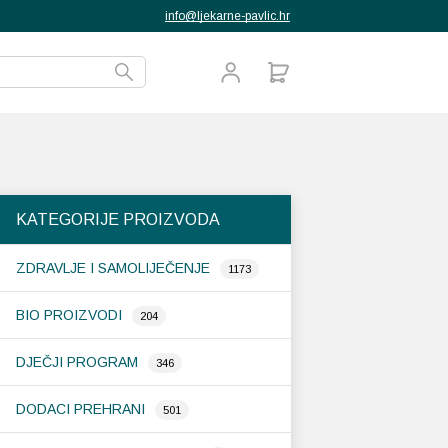
info@ljekarne-pavlic.hr
KATEGORIJE PROIZVODA
ZDRAVLJE I SAMOLIJEČENJE
1173
BIO PROIZVODI
204
DJEČJI PROGRAM
346
DODACI PREHRANI
501