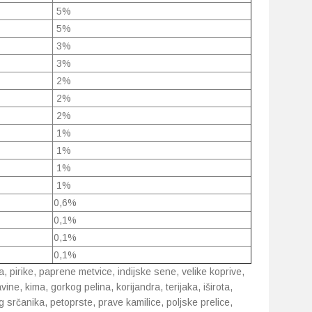
5%
5%
3%
3%
2%
2%
2%
1%
1%
1%
1%
0,6%
0,1%
0,1%
0,1%
ka, pirike, paprene metvice, indijske sene, velike koprive,
ne, kima, gorkog pelina, korijandra, terijaka, iširota,
tog srčanika, petoprste, prave kamilice, poljske prelice,