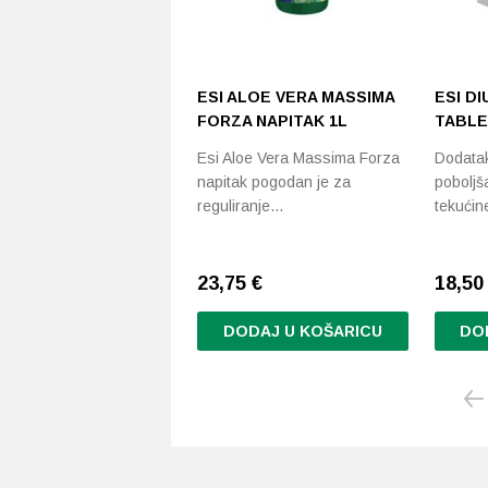
ESI ALOE VERA MASSIMA
ESI D
FORZA NAPITAK 1L
TABLE
Esi Aloe Vera Massima Forza
Dodatak
napitak pogodan je za
poboljš
reguliranje…
tekućin
23,75
€
18,5
DODAJ U KOŠARICU
DO