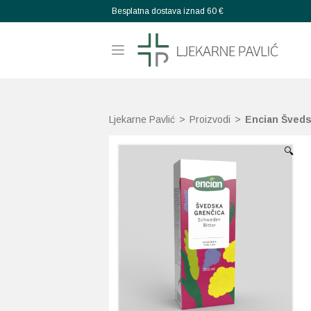
Besplatna dostava iznad 60 €
Ljekarne Pavlić
>
Proizvodi
>
Encian Švedsk
🔍