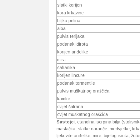
slatki korijen
kora krkavine
biljka pelina
aloa
pulvis terijaka
podanak iđirota
korijen anđelike
mira
šafranika
korijen lincure
podanak tormentile
pulvis muškatnog oraščića
kamfor
cvijet šafrana
cvijet muškatnog oraščića
Sastojci
: etanolna iscrpina bilja (stolisni
maslačka, slatke naranče, medvjetke, krkavi
ljekovite anđelike, mire, bijelog isiota, žu