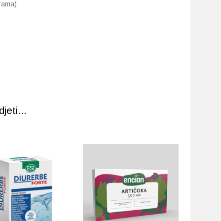
frama)
eti...