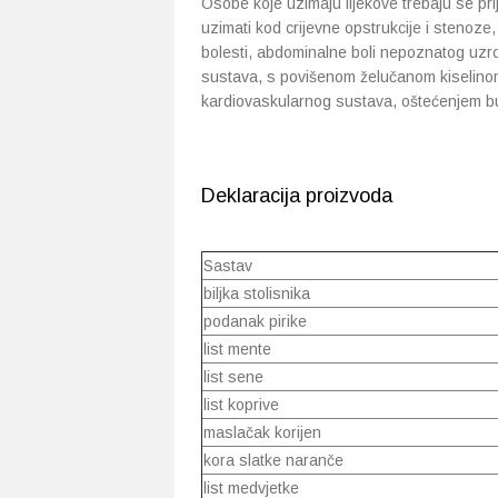
Osobe koje uzimaju lijekove trebaju se pri
uzimati kod crijevne opstrukcije i stenoze,
bolesti, abdominalne boli nepoznatog uzr
sustava, s povišenom želučanom kiselino
kardiovaskularnog sustava, oštećenjem bub
Deklaracija proizvoda
Sastav
biljka stolisnika
podanak pirike
list mente
list sene
list koprive
maslačak korijen
kora slatke naranče
list medvjetke