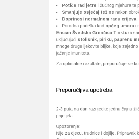
Potiče rad jetre
i žučnog mjehura te 
Smanjuje osjećaj težine
nakon obroka
Doprinosi normalnom radu crijeva
,
Prirodna podrška kod
općeg umora
i 
Encian Švedska Grenčica Tinktura
sad
uključujući
stolisnik
,
piriku
,
paprenu me
mnoge druge ljekovite biljke, koje zajedn
jačanje imuniteta.
Za optimalne rezultate, preporučuje se kor
Preporučljiva upotreba
2-3 puta na dan razrijedite jednu čajnu žliči
prije jela.
Upozorenje:
Nije za djecu, trudnice i dojilje. Pripravak 