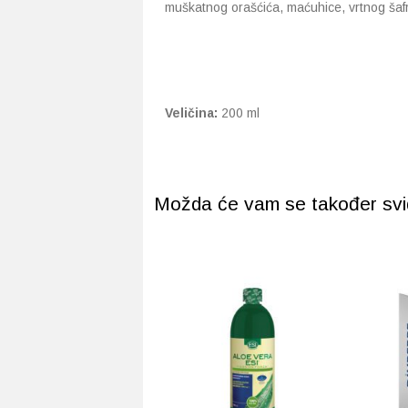
muškatnog orašćića, maćuhice, vrtnog ša
Veličina:
200 ml
Možda će vam se također svidj