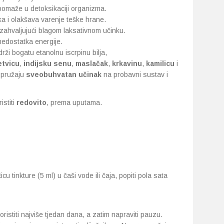
pomaže u detoksikaciji organizma.
 i olakšava varenje teške hrane.
 zahvaljujući blagom laksativnom učinku.
nedostatka energije.
rži bogatu etanolnu iscrpinu bilja,
tvicu
,
indijsku senu
,
maslačak
,
krkavinu
,
kamilicu
i
o pružaju
sveobuhvatan učinak
na probavni sustav i
istiti
redovito
, prema uputama.
cu tinkture (5 ml) u čaši vode ili čaja, popiti pola sata
koristiti najviše tjedan dana, a zatim napraviti pauzu.