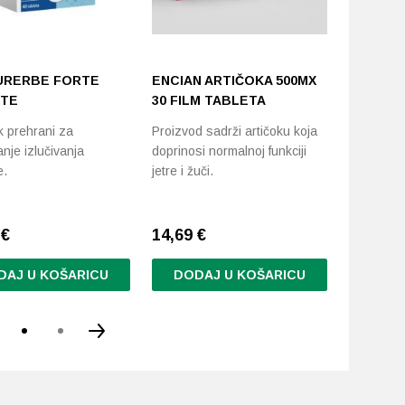
IURERBE FORTE
ENCIAN ARTIČOKA 500MX
ENCIAN 
TE
30 FILM TABLETA
FORTE 7
KAPSUL
 prehrani za
Proizvod sadrži artičoku koja
anje izlučivanja
doprinosi normalnoj funkciji
Doprinos
e.
jetre i žuči.
metaboliz
energije.
0
€
14,69
€
9,20
€
DAJ U KOŠARICU
DODAJ U KOŠARICU
DODA