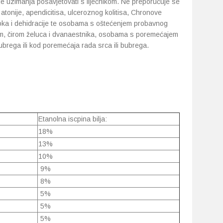
je uzimanja posavjetovati s liječnikom. Ne preporučuje se
 atonije, apendicitisa, ulceroznog kolitisa, Chronove
oka i dehidracije te osobama s oštećenjem probavnog
m, čirom želuca i dvanaestnika, osobama s poremećajem
rega ili kod poremećaja rada srca ili bubrega.
Etanolna iscpina bilja:
18%
13%
10%
9%
8%
5%
5%
5%