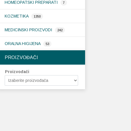
HOMEOPATSKI PREPARATI
7
KOZMETIKA
1350
MEDICINSKI PROIZVODI
242
ORALNA HIGIJENA
53
PROIZVOĐAČI
Proizvođači