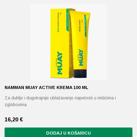
Probava, hemoroidi, pr
Srce i krvne žile, vene
Stres, nesanica, opušt
Uho, grlo, nos
Usta, usne, zubi
NAMMAN MUAY ACTIVE KREMA 100 ML
Za dublje i dugotrajnije ublažavanje napetosti u mišićima i
zglobovima
16,20
€
DODAJ U KOŠARICU