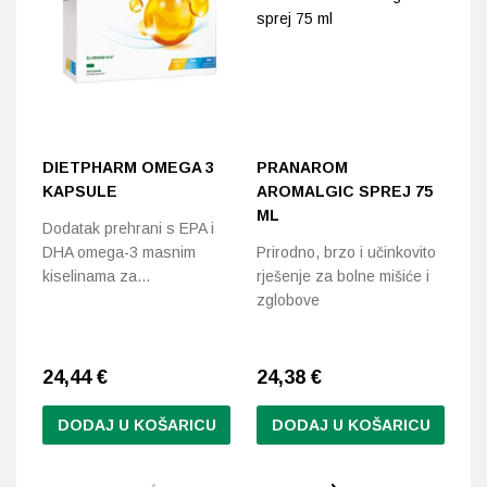
DIETPHARM OMEGA 3
PRANAROM
H
KAPSULE
AROMALGIC SPREJ 75
F
ML
Dodatak prehrani s EPA i
No
DHA omega-3 masnim
Prirodno, brzo i učinkovito
za
kiselinama za…
rješenje za bolne mišiće i
hr
zglobove
24,44
€
24,38
€
2
DODAJ U KOŠARICU
DODAJ U KOŠARICU
Ov
pr