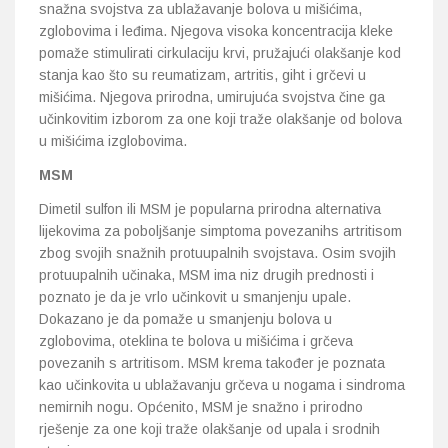
snažna svojstva za ublažavanje bolova u mišićima,
zglobovima i leđima. Njegova visoka koncentracija kleke
pomaže stimulirati cirkulaciju krvi, pružajući olakšanje kod
stanja kao što su reumatizam, artritis, giht i grčevi u
mišićima. Njegova prirodna, umirujuća svojstva čine ga
učinkovitim izborom za one koji traže olakšanje od bolova
u mišićima izglobovima.
MSM
Dimetil sulfon ili MSM je popularna prirodna alternativa
lijekovima za poboljšanje simptoma povezanihs artritisom
zbog svojih snažnih protuupalnih svojstava. Osim svojih
protuupalnih učinaka, MSM ima niz drugih prednosti i
poznato je da je vrlo učinkovit u smanjenju upale.
Dokazano je da pomaže u smanjenju bolova u
zglobovima, oteklina te bolova u mišićima i grčeva
povezanih s artritisom. MSM krema također je poznata
kao učinkovita u ublažavanju grčeva u nogama i sindroma
nemirnih nogu. Općenito, MSM je snažno i prirodno
rješenje za one koji traže olakšanje od upala i srodnih