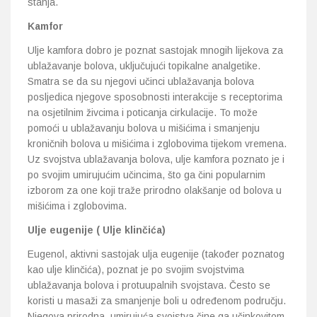
stanja.
Kamfor
Ulje kamfora dobro je poznat sastojak mnogih lijekova za
ublažavanje bolova, uključujući topikalne analgetike.
Smatra se da su njegovi učinci ublažavanja bolova
posljedica njegove sposobnosti interakcije s receptorima
na osjetilnim živcima i poticanja cirkulacije. To može
pomoći u ublažavanju bolova u mišićima i smanjenju
kroničnih bolova u mišićima i zglobovima tijekom vremena.
Uz svojstva ublažavanja bolova, ulje kamfora poznato je i
po svojim umirujućim učincima, što ga čini popularnim
izborom za one koji traže prirodno olakšanje od bolova u
mišićima i zglobovima.
Ulje eugenije ( Ulje klinčića)
Eugenol, aktivni sastojak ulja eugenije (također poznatog
kao ulje klinčića), poznat je po svojim svojstvima
ublažavanja bolova i protuupalnih svojstava. Često se
koristi u masaži za smanjenje boli u određenom području.
Njegova prirodna, umirujuća svojstva čine ga učinkovitom