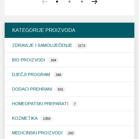
im
vi
var
Op
KATEGORIJE PROIZVODA
se
m
ZDRAVLJE I SAMOLIJEČENJE
od
1173
na
st
BIO PROIZVODI
204
pr
DJEČJI PROGRAM
346
DODACI PREHRANI
501
HOMEOPATSKI PREPARATI
7
KOZMETIKA
1350
MEDICINSKI PROIZVODI
242