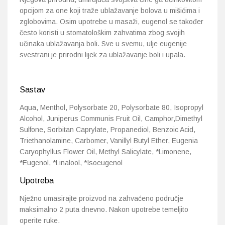
opcijom za one koji traže ublažavanje bolova u mišićima i
zglobovima. Osim upotrebe u masaži, eugenol se također
često koristi u stomatološkim zahvatima zbog svojih
učinaka ublažavanja boli. Sve u svemu, ulje eugenije
svestrani je prirodni lijek za ublažavanje boli i upala.
Sastav
Aqua, Menthol, Polysorbate 20, Polysorbate 80, Isopropyl
Alcohol, Juniperus Communis Fruit Oil, Camphor,Dimethyl
Sulfone, Sorbitan Caprylate, Propanediol, Benzoic Acid,
Triethanolamine, Carbomer, Vanillyl Butyl Ether, Eugenia
Caryophyllus Flower Oil, Methyl Salicylate, *Limonene,
*Eugenol, *Linalool, *Isoeugenol
Upotreba
Nježno umasirajte proizvod na zahvaćeno područje
maksimalno 2 puta dnevno. Nakon upotrebe temeljito
operite ruke.