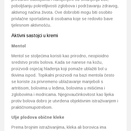
poboljšanju pokretljivosti zglobova i podržavanju zdravog,
aktivnog načina života. Ove dobrobiti mogu biti osobito
privlačne sportašima ili osobama koje se redovito bave
tjelesnom aktivnošću.
Aktivni sastojci u kremi
Mentol
Mentol se stoljećima koristi kao prirodno, neopioidno
sredstvo protiv bolova. Kada se nanese na kožu,
proizvodi osjećaj hlađenja koji pomaže ublažiti bol u
tkivima ispod. Topikalni proizvodi na bazi mentola često
se koriste za privremeno ublažavanje manjeboli s
artritisom, bolovima u leđima, bolovima u mišićima i
zglobovima i modricama. Njegovaučinkovitost kao lijeka
protiv bolova dobro je utvrđena objektivnim istraživanjem i
praktičnomupotrebom.
Ulje plodova obične kleke
Prema brojnim istraživanjima, kleka ali borovica ima