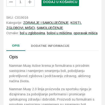
DODAJ U KOŠARICU
Muay
Active
Probava, hemoroidi, pr
krema
SKU:
C019016
100
Srce i krvne žile, vene
Kategorije:
ZDRAVLJE I SAMOLIJEČENJE
,
KOSTI,
ml
ZGLOBOVI, MIŠIĆI
,
SAMOLIJEČENJE
količina
Oznake:
bol u zglobovima
,
bolovi u mišićima
,
oporavak mišića
Stres, nesanica, opušt
Uho, grlo, nos
OPIS
DODATNE INFORMACIJE
Usta, usne, zubi
Opis
Namman Muay Active krema je formulirana s prirodnim
sastojcima i namijenjen smanjenju boli, poboljšanju
pokretljivosti zglobova i podržavanju zdravog, aktivnog
načina života.
Namman Muay 2.0 linija proizvoda za sportsku njegu je
dizajnirana za poboljšanje performansi i promicanje
cjelokupnog zdravlja i dobrobiti. Proizvodi su formulirani s
prirodnim sastojcima i namijenjeni su smanjenju boli,