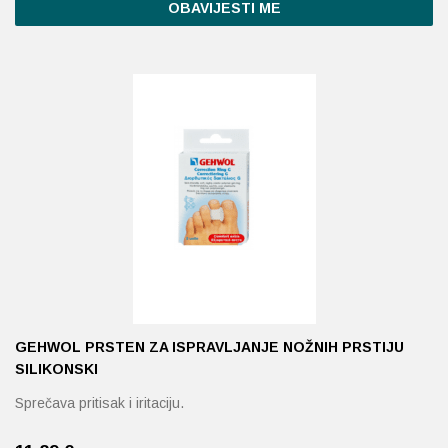
OBAVIJESTI ME
proizvod
ima
više
varijanti.
Opcije
se
mogu
odabrati
na
stranici
proizvoda
GEHWOL PRSTEN ZA ISPRAVLJANJE NOŽNIH PRSTIJU
SILIKONSKI
Sprečava pritisak i iritaciju.