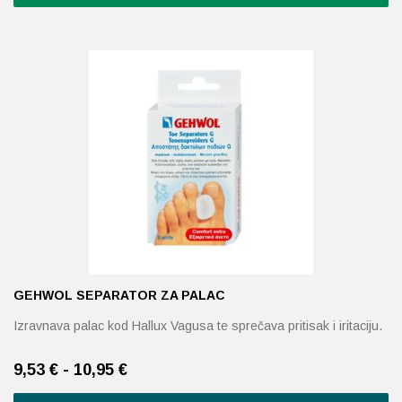
Ovaj
proizvod
ima
više
varijanti.
Opcije
se
mogu
odabrati
na
stranici
proizvoda
GEHWOL SEPARATOR ZA PALAC
Izravnava palac kod Hallux Vagusa te sprečava pritisak i iritaciju.
9,53 € - 10,95 €
Ovaj