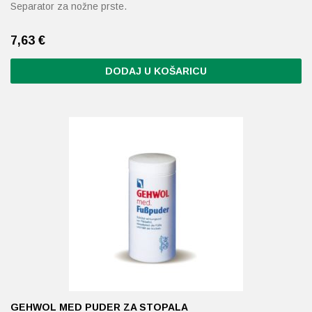
Separator za nožne prste.
7,63 €
DODAJ U KOŠARICU
Ovaj
proizvod
ima
više
varijanti.
Opcije
se
mogu
odabrati
na
stranici
proizvoda
GEHWOL MED PUDER ZA STOPALA