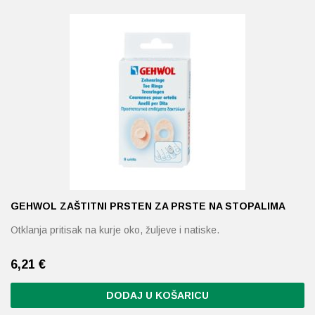
Probava, hemoroidi, pr
Srce i krvne žile, vene
Stres, nesanica, opušt
Uho, grlo, nos
Usta, usne, zubi
GEHWOL ZAŠTITNI PRSTEN ZA PRSTE NA STOPALIMA
Otklanja pritisak na kurje oko, žuljeve i natiske.
6,21
€
DODAJ U KOŠARICU