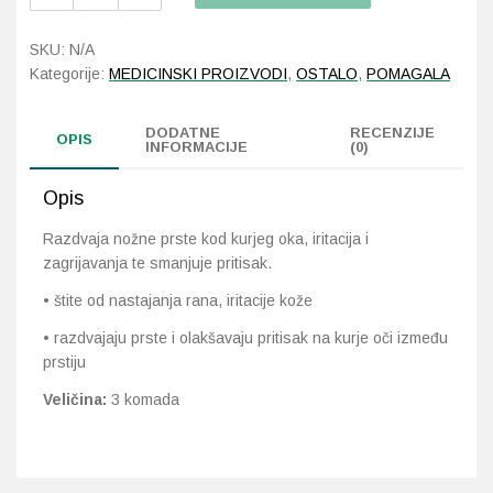
separator
prstiju
SKU:
N/A
silikonski
Probava, hemoroidi, pr
Kategorije:
MEDICINSKI PROIZVODI
,
OSTALO
,
POMAGALA
količina
Srce i krvne žile, vene
DODATNE
RECENZIJE
OPIS
INFORMACIJE
(0)
Stres, nesanica, opušt
Opis
Uho, grlo, nos
Razdvaja nožne prste kod kurjeg oka, iritacija i
zagrijavanja te smanjuje pritisak.
Usta, usne, zubi
• štite od nastajanja rana, iritacije kože
• razdvajaju prste i olakšavaju pritisak na kurje oči između
prstiju
Veličina:
3 komada