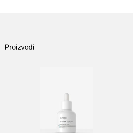
Probava, hemoroidi, pr
Srce i krvne žile, vene
Stres, nesanica, opušt
Proizvodi
Uho, grlo, nos
Usta, usne, zubi