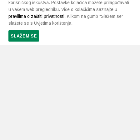
korisničkog iskustva. Postavke kolačića možete prilagođavati
u vašem web pregledniku. Više o kolačićima saznajte u
pravilima o zaštiti privatnosti
. Klikom na gumb "Slažem se"
slažete se s Uvjetima korištenja.
SLAŽEM SE
PRETPLATI SE NA NAŠ NEWSLETTER
Prihvaćam
uvjete poslovanja
*