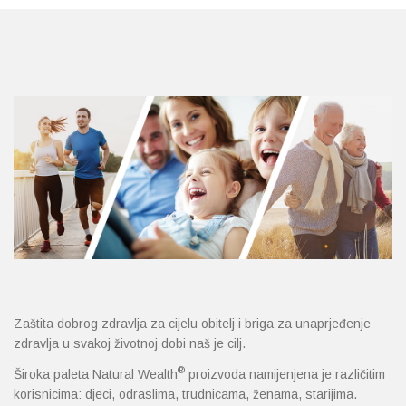
Probava, hemoroidi, pr
Srce i krvne žile, vene
Stres, nesanica, opušt
Uho, grlo, nos
Usta, usne, zubi
Zaštita dobrog zdravlja za cijelu obitelj i briga za unaprjeđenje
zdravlja u svakoj životnoj dobi naš je cilj.
®
Široka paleta Natural Wealth
proizvoda namijenjena je različitim
korisnicima: djeci, odraslima, trudnicama, ženama, starijima.