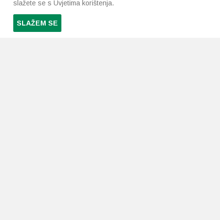
slažete se s Uvjetima korištenja.
SLAŽEM SE
PRETPLATI SE NA NAŠ NEWSLETTER
Prihvaćam
uvjete poslovanja
*
LJEKARNE PAVLIĆ
PODRŠKA