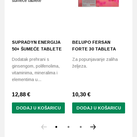
SUPRADYN ENERGIJA
BELUPO FERSAN
D
50+ ŠUMEĆE TABLETE
FORTE 30 TABLETA
C
Dodatak prehrani s
Za popunjavanje zaliha
Vi
ginsengom, polifenolima,
željeza.
do
vitaminima, mineralima i
k
elementima u…
en
12,88
€
10,30
€
1
DODAJ U KOŠARICU
DODAJ U KOŠARICU
Ov
pr
im
vi