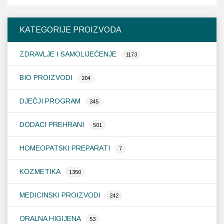
var
Op
KATEGORIJE PROIZVODA
se
m
ZDRAVLJE I SAMOLIJEČENJE
od
1173
na
st
BIO PROIZVODI
204
pr
DJEČJI PROGRAM
345
DODACI PREHRANI
501
HOMEOPATSKI PREPARATI
7
KOZMETIKA
1350
MEDICINSKI PROIZVODI
242
ORALNA HIGIJENA
53