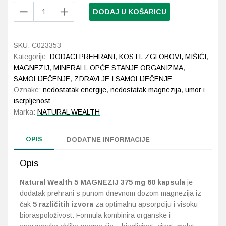
Natural
DODAJ U KOŠARICU
Wealth
Probava, hemoroidi, pr
5
MAGNEZIJ
SKU:
C023353
Srce i krvne žile, vene
375
Kategorije:
DODACI PREHRANI
,
KOSTI, ZGLOBOVI, MIŠIĆI
,
mg
MAGNEZIJ
,
MINERALI
,
OPĆE STANJE ORGANIZMA
,
Stres, nesanica, opušt
60
SAMOLIJEČENJE
,
ZDRAVLJE I SAMOLIJEČENJE
kapsula
Oznake:
nedostatak energije
,
nedostatak magnezija
,
umor i
količina
Uho, grlo, nos
iscrpljenost
Marka:
NATURAL WEALTH
Usta, usne, zubi
OPIS
DODATNE INFORMACIJE
Opis
Natural Wealth 5 MAGNEZIJ 375 mg 60 kapsula
je
dodatak prehrani s punom dnevnom dozom magnezija iz
čak
5 različitih izvora
za optimalnu apsorpciju i visoku
bioraspoloživost. Formula kombinira organske i