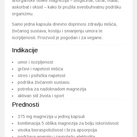
anorganske oblike magnezija – bisglicinat, citrat, malat,
askorbat i oksid – kako bi pružila sveobuhvatnu podršku
organizmu.
Samo jedna kapsula dnevno doprinosi zdravlju mišića,
živčanog sustava, kostiju i smanjenju umora te
iscrpljenosti. Proizvod je pogodan i za vegane.
Indikacije
umor i iscrpljenost
grčevi i napetost mišića
stres i psihička napetost
podrška živčanom sustavu
potreba za nadoknadom magnezija
aktivan stil života i sport
Prednosti
375 mg magnezija u jednoj kapsuli
kombinacija 5 oblika magnezija za bolju iskoristivost
visoka bioraspoloživost i brza apsorpcija
podržava energiju i ravnotežu elektrolita