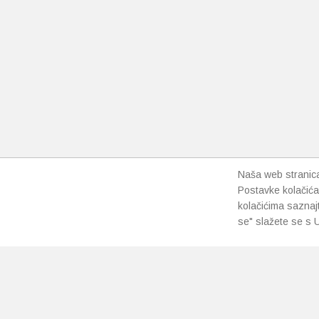
Naša web stranica 
Postavke kolačića
kolačićima saznaj
se" slažete se s U