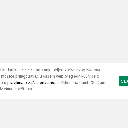
koristi kolačiće za pružanje boljeg korisničkog iskustva.
 možete prilagođavati u vašem web pregledniku. Više o
SL
te u
pravilima o zaštiti privatnosti
. Klikom na gumb "Slažem
vjetima korištenja.