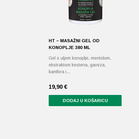
HT – MASAŽNI GEL OD
KONOPLJE 380 ML
Gel s uljem konoplje, mentolom,
ekstraktom kestena, gaveza,
kamfora i…
19,90
€
DODAJ U KOŠARICU