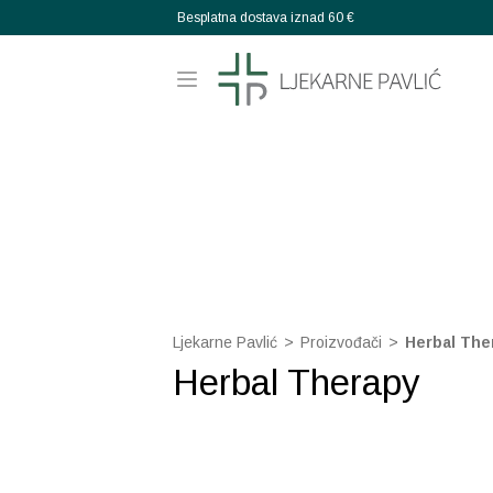
Besplatna dostava iznad 60 €
Ljekarne Pavlić
>
Proizvođači
>
Herbal The
Herbal Therapy