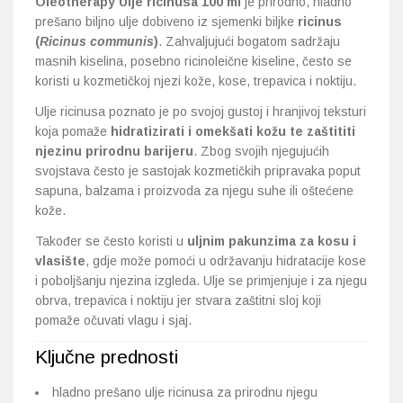
Oleotherapy Ulje ricinusa 100 ml
je prirodno, hladno
prešano biljno ulje dobiveno iz sjemenki biljke
ricinus
(
Ricinus communis
)
. Zahvaljujući bogatom sadržaju
Probava, hemoroidi, pr
masnih kiselina, posebno ricinoleične kiseline, često se
koristi u kozmetičkoj njezi kože, kose, trepavica i noktiju.
Srce i krvne žile, vene
Ulje ricinusa poznato je po svojoj gustoj i hranjivoj teksturi
Stres, nesanica, opušt
koja pomaže
hidratizirati i omekšati kožu te zaštititi
njezinu prirodnu barijeru
. Zbog svojih njegujućih
svojstava često je sastojak kozmetičkih pripravaka poput
Uho, grlo, nos
sapuna, balzama i proizvoda za njegu suhe ili oštećene
kože.
Usta, usne, zubi
Također se često koristi u
uljnim pakunzima za kosu i
vlasište
, gdje može pomoći u održavanju hidratacije kose
i poboljšanju njezina izgleda. Ulje se primjenjuje i za njegu
obrva, trepavica i noktiju jer stvara zaštitni sloj koji
pomaže očuvati vlagu i sjaj.
Ključne prednosti
hladno prešano ulje ricinusa za prirodnu njegu