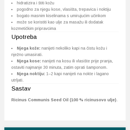
hidratizira i štiti kožu
pogodno za njegu kose, vlasišta, trepavica i noktiju
bogato masnim kiselinama s umirujućim učinkom
može se koristiti kao ulje za masažu ili dodatak
kozmetičkim pripravcima
Upotreba
Njega kože:
nanijeti nekoliko kapi na čistu kožu i
nježno umasirati.
Njega kose:
nanijeti na kosu ili vlasište prije pranja,
ostaviti najmanje 30 minuta, zatim oprati šamponom.
Njega noktiju:
1–2 kapi nanijeti na nokte i lagano
utrljati.
Sastav
Ricinus Communis Seed Oil (100 % ricinusovo ulje)
.