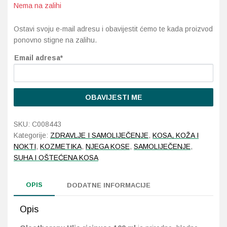
Nema na zalihi
Imunitet
Magnezij
Vitamin H - Biotin
Maska i piling
Dermatitis, iritacije, s
Profesionalna njega k
Ostalo
Ostavi svoju e-mail adresu i obavijestit ćemo te kada proizvod
Jetra
Selen
Vitamin K
Masna koža i akne
Higijena tijela
Otopine za leće
ponovno stigne na zalihu.
Kosa, koža i nokti
Željezo
Vitamini za djecu
Njega i hidratacija
Njega ruku
Steznici, ortoze
Email adresa*
Kosti, zglobovi, mišići
Njega oko očiju
Njega stopala
Tlakomjeri
OBAVIJESTI ME
Mokraćni sustav
Njega usana
Njega tijela
Toplomjeri
SKU:
C008443
Mršavljenje
Njega za muškarce
Kategorije:
ZDRAVLJE I SAMOLIJEČENJE
,
KOSA, KOŽA I
NOKTI
,
KOZMETIKA
,
NJEGA KOSE
,
SAMOLIJEČENJE
,
Oči
Osjetljiva koža, crvenil
SUHA I OŠTEĆENA KOSA
Opće stanje organizma
Oštećena koža, rane
OPIS
DODATNE INFORMACIJE
Opekline, rane, ožiljci
Suha koža
Opis
Pamćenje i koncentraci
Umorna koža i bez sjaj