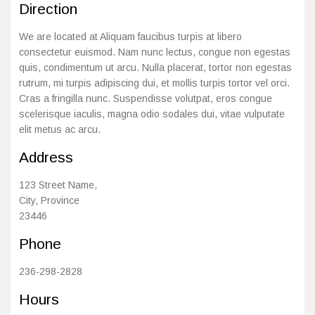
Direction
Imunitet
Magnezij
Vitamin H - Biotin
Maska i piling
Dermatitis, iritacije, s
Profesionalna njega k
Ostalo
We are located at Aliquam faucibus turpis at libero
Jetra
Selen
Vitamin K
Masna koža i akne
Higijena tijela
Otopine za leće
consectetur euismod. Nam nunc lectus, congue non egestas
quis, condimentum ut arcu. Nulla placerat, tortor non egestas
Kosa, koža i nokti
Željezo
Vitamini za djecu
Njega i hidratacija
Njega ruku
Steznici, ortoze
rutrum, mi turpis adipiscing dui, et mollis turpis tortor vel orci.
Cras a fringilla nunc. Suspendisse volutpat, eros congue
Kosti, zglobovi, mišići
Njega oko očiju
Njega stopala
Tlakomjeri
scelerisque iaculis, magna odio sodales dui, vitae vulputate
elit metus ac arcu.
Mokraćni sustav
Njega usana
Njega tijela
Toplomjeri
Address
Mršavljenje
Njega za muškarce
123 Street Name,
City, Province
Oči
Osjetljiva koža, crvenil
23446
Phone
Opće stanje organizma
Oštećena koža, rane
236-298-2828
Opekline, rane, ožiljci
Suha koža
Hours
Pamćenje i koncentraci
Umorna koža i bez sjaj