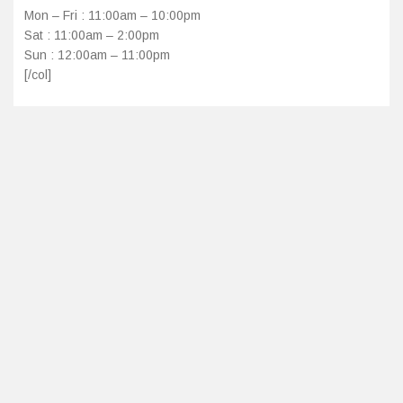
Mon – Fri : 11:00am – 10:00pm
Sat : 11:00am – 2:00pm
Probava, hemoroidi, pr
Sun : 12:00am – 11:00pm
[/col]
Srce i krvne žile, vene
Stres, nesanica, opušt
Uho, grlo, nos
Usta, usne, zubi