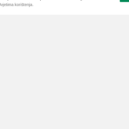
vjetima korištenja.
LJEKARNE PAVLIĆ
PODRŠKA
NAČI
O nama
Uvjeti i pravila
Gdje smo
Dostava i isporuka
Kontakt
Raskid ugovora
a.neuralab.site