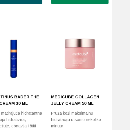
Ovaj
proizvod
ima
više
varijanti.
Opcije
se
mogu
odabrati
na
stranici
proizvoda
TINUS BADER THE
MEDICUBE COLLAGEN
 CREAM 30 ML
JELLY CREAM 50 ML
 matirajuća hidratantna
Pruža koži maksimalnu
ja hidratizira,
hidrataciju u samo nekoliko
žuje, obnavlja i štiti
minuta