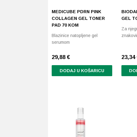
MEDICUBE PDRN PINK
BIODA
COLLAGEN GEL TONER
GEL T
PAD 70 KOM
Za njeg
Blazinice natopljene gel
znakovi
serumom
29,88
€
23,34
DODAJ U KOŠARICU
DO