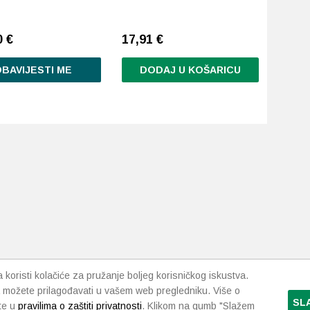
0
€
17,91
€
BAVIJESTI ME
DODAJ U KOŠARICU
koristi kolačiće za pružanje boljeg korisničkog iskustva.
 možete prilagođavati u vašem web pregledniku. Više o
SL
te u
pravilima o zaštiti privatnosti
. Klikom na gumb "Slažem