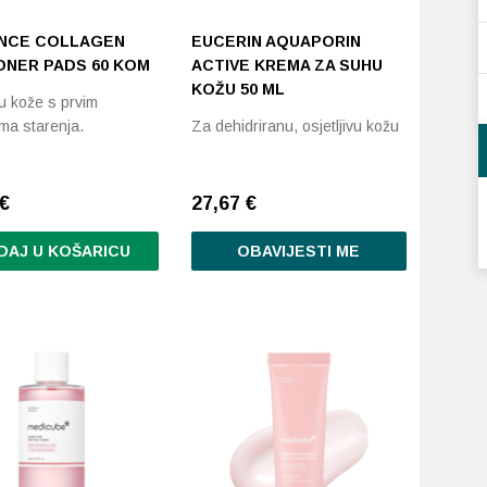
NCE COLLAGEN
EUCERIN AQUAPORIN
ONER PADS 60 KOM
ACTIVE KREMA ZA SUHU
KOŽU 50 ML
u kože s prvim
ma starenja.
Za dehidriranu, osjetljivu kožu
€
27,67
€
DAJ U KOŠARICU
OBAVIJESTI ME