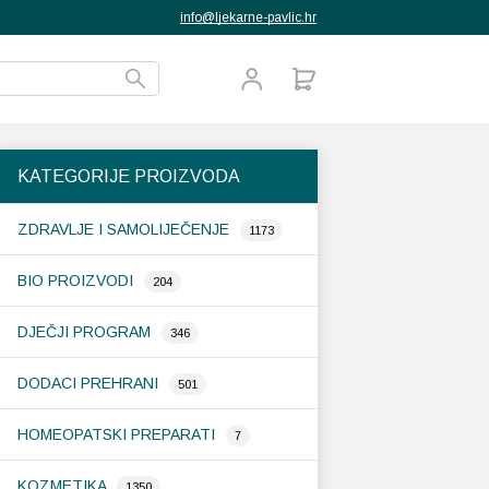
info@ljekarne-pavlic.hr
KATEGORIJE PROIZVODA
ZDRAVLJE I SAMOLIJEČENJE
1173
BIO PROIZVODI
204
DJEČJI PROGRAM
346
DODACI PREHRANI
501
HOMEOPATSKI PREPARATI
7
KOZMETIKA
1350