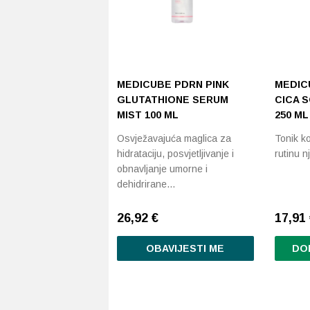
MEDICUBE PDRN PINK
MEDIC
GLUTATHIONE SERUM
CICA 
MIST 100 ML
250 ML
Osvježavajuća maglica za
Tonik k
hidrataciju, posvjetljivanje i
rutinu n
obnavljanje umorne i
dehidrirane…
26,92
€
17,91
OBAVIJESTI ME
DO