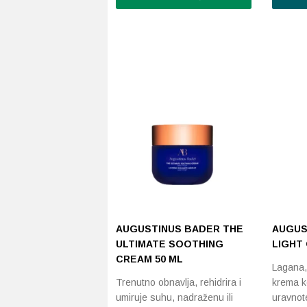
Ovaj
proizvod
ima
više
varijanti.
Opcije
se
mogu
odabrati
na
stranici
proizvoda
AUGUSTINUS BADER THE
AUGUS
ULTIMATE SOOTHING
LIGHT
CREAM 50 ML
Lagana,
Trenutno obnavlja, rehidrira i
krema ko
umiruje suhu, nadraženu ili
uravnote