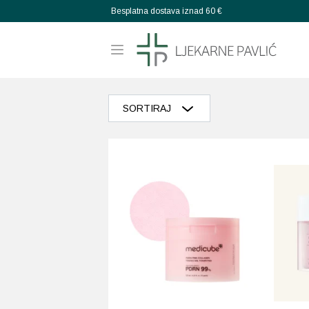
Besplatna dostava iznad 60 €
SORTIRAJ
Razvrstaj po popularnosti
Razvrstaj po prosječnoj ocjeni
Poredaj od zadnjeg
Razvrstaj po cijeni: manje do veće
Razvrstaj po cijeni: veće do manje
Poredaj po abecedi: A-Z