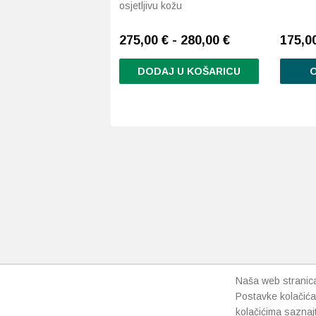
osjetljivu kožu
275,00 € - 280,00 €
175,0
DODAJ U KOŠARICU
O
Ovaj
proizvod
ima
više
varijanti.
Opcije
se
mogu
odabrati
na
stranici
proizvoda
Naša web stranica 
Postavke kolačića
kolačićima saznaj