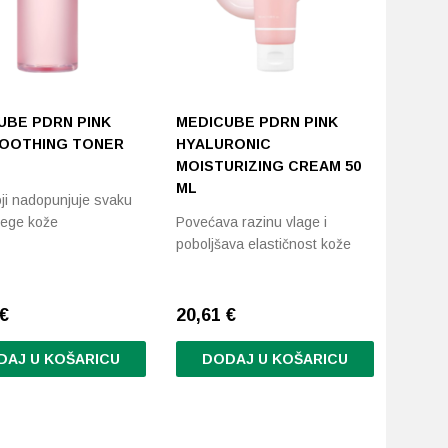
UBE PDRN PINK
MEDICUBE PDRN PINK
SOOTHING TONER
HYALURONIC
MOISTURIZING CREAM 50
ML
oji nadopunjuje svaku
jege kože
Povećava razinu vlage i
poboljšava elastičnost kože
€
20,61
€
DAJ U KOŠARICU
DODAJ U KOŠARICU