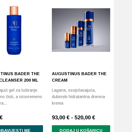
TINUS BADER THE
AUGUSTINUS BADER THE
CLEANSER 200 ML
CREAM
jući gel za tuširanje
Lagana, osvježavajuća,
žno čisti, a istovremeno
dubinski hidratantna dnevna
ira…
krema
€
93,00 € - 520,00 €
BAVIJESTI ME
DODAJ U KOŠARICU