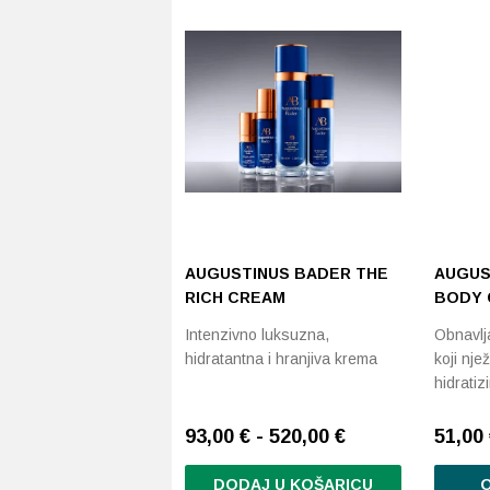
AUGUSTINUS BADER THE
AUGUS
RICH CREAM
BODY 
Intenzivno luksuzna,
Obnavlja
hidratantna i hranjiva krema
koji nje
hidratiz
93,00 € - 520,00 €
51,00
DODAJ U KOŠARICU
O