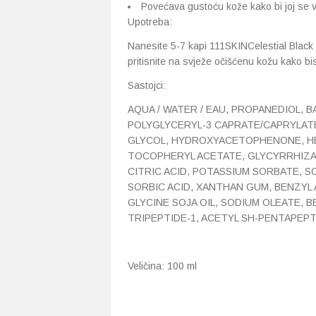
Povećava gustoću kože kako bi joj se vr
Upotreba:
Nanesite 5-7 kapi 111
SKIN
Celestial Blac
pritisnite na svježe očišćenu kožu kako bist
Sastojci:
AQUA / WATER / EAU, PROPANEDIOL, 
POLYGLYCERYL-3 CAPRATE/CAPRYLATE
GLYCOL, HYDROXYACETOPHENONE, HE
TOCOPHERYL ACETATE, GLYCYRRHIZA 
CITRIC ACID, POTASSIUM SORBATE, 
SORBIC ACID, XANTHAN GUM, BENZYL 
GLYCINE SOJA OIL, SODIUM OLEATE, 
TRIPEPTIDE-1, ACETYL SH-PENTAPEP
Veličina: 100 ml