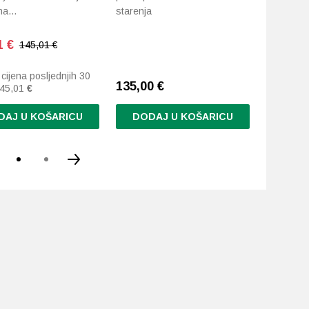
na…
starenja
1
€
145,01 €
 cijena posljednjih 30
135,00
€
129,94
45,01
€
DAJ U KOŠARICU
DODAJ U KOŠARICU
DODA