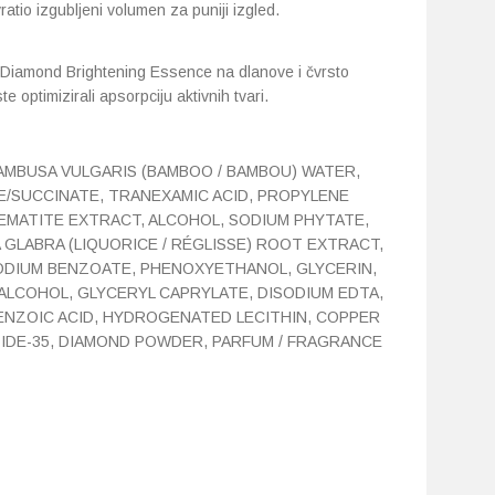
atio izgubljeni volumen za puniji izgled.
k Diamond Brightening Essence
na dlanove i čvrsto
e optimizirali apsorpciju aktivnih tvari.
BAMBUSA VULGARIS (BAMBOO / BAMBOU) WATER,
/SUCCINATE, TRANEXAMIC ACID, PROPYLENE
MATITE EXTRACT, ALCOHOL, SODIUM PHYTATE,
GLABRA (LIQUORICE / RÉGLISSE) ROOT EXTRACT,
SODIUM BENZOATE, PHENOXYETHANOL, GLYCERIN,
ALCOHOL, GLYCERYL CAPRYLATE, DISODIUM EDTA,
BENZOIC ACID, HYDROGENATED LECITHIN, COPPER
TIDE-35, DIAMOND POWDER, PARFUM / FRAGRANCE