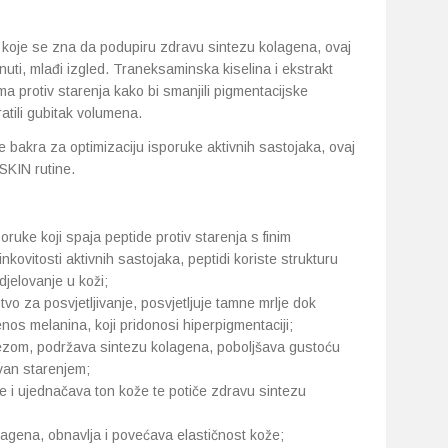
 koje se zna da podupiru zdravu sintezu kolagena, ovaj
nuti, mlađi izgled. Traneksaminska kiselina i ekstrakt
a protiv starenja kako bi smanjili pigmentacijske
vratili gubitak volumena.
de bakra za optimizaciju isporuke aktivnih sastojaka, ovaj
SKIN rutine.
oruke koji spaja peptide protiv starenja s finim
kovitosti aktivnih sastojaka, peptidi koriste strukturu
djelovanje u koži;
o za posvjetljivanje, posvjetljuje tamne mrlje dok
jenos melanina, koji pridonosi hiperpigmentaciji;
ljezom, podržava sintezu kolagena, poboljšava gustoću
van starenjem;
je i ujednačava ton kože te potiče zdravu sintezu
olagena, obnavlja i povećava elastičnost kože;