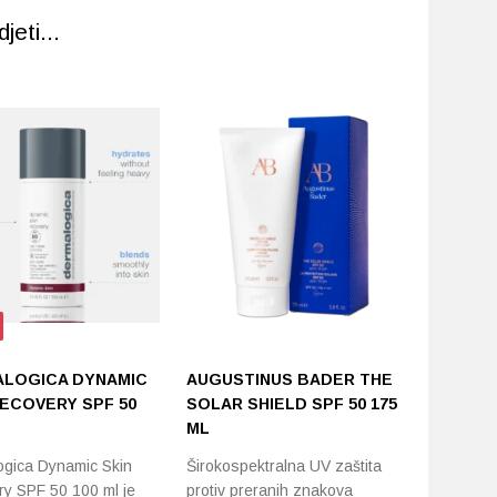
eti...
LOGICA DYNAMIC
AUGUSTINUS BADER THE
111SKIN
RECOVERY SPF 50
SOLAR SHIELD SPF 50 175
EXFOLIA
ML
Maska s 
gica Dynamic Skin
Širokospektralna UV zaštita
koja korist
y SPF 50 100 ml je
protiv preranih znakova
piling