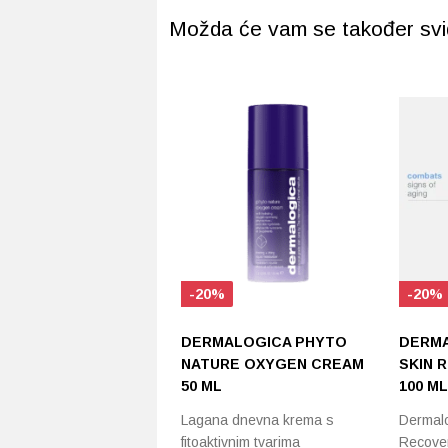
Možda će vam se također svidj
-20%
-20%
DERMALOGICA PHYTO
DERMA
NATURE OXYGEN CREAM
SKIN 
50 ML
100 ML
Lagana dnevna krema s
Dermalo
fitoaktivnim tvarima
Recover