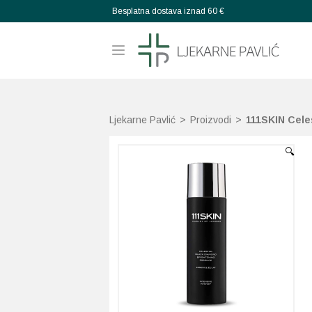
Besplatna dostava iznad 60 €
Ljekarne Pavlić
>
Proizvodi
>
111SKIN Cele
🔍