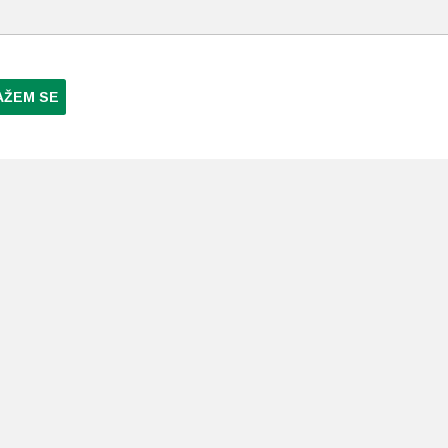
AŽEM SE
NI PLAĆANJA