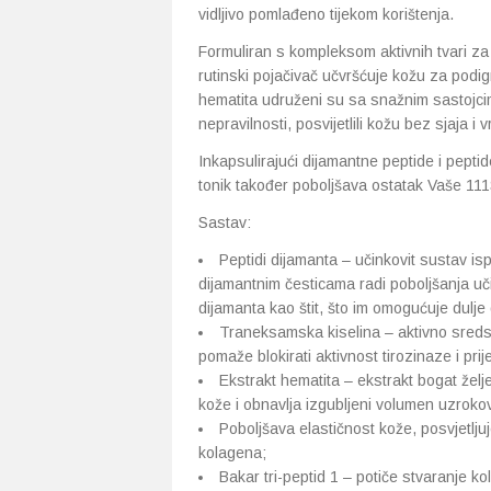
vidljivo pomlađeno tijekom korištenja.
Formuliran s kompleksom aktivnih tvari za
rutinski pojačivač učvršćuje kožu za podig
hematita udruženi su sa snažnim sastojcim
nepravilnosti, posvijetlili kožu bez sjaja i 
Inkapsulirajući dijamantne peptide i pepti
tonik također poboljšava ostatak Vaše 111
Sastav:
Peptidi dijamanta – učinkovit sustav isp
dijamantnim česticama radi poboljšanja učin
dijamanta kao štit, što im omogućuje dulje 
Traneksamska kiselina – aktivno sredstv
pomaže blokirati aktivnost tirozinaze i pri
Ekstrakt hematita – ekstrakt bogat že
kože i obnavlja izgubljeni volumen uzroko
Poboljšava elastičnost kože, posvjetlju
kolagena;
Bakar tri-peptid 1 – potiče stvaranje k