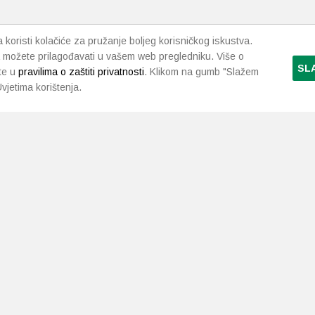
koristi kolačiće za pružanje boljeg korisničkog iskustva.
 možete prilagođavati u vašem web pregledniku. Više o
SL
te u
pravilima o zaštiti privatnosti
. Klikom na gumb "Slažem
vjetima korištenja.
LJEKARNE PAVLIĆ
PODRŠKA
NAČI
O nama
Uvjeti i pravila
Gdje smo
Dostava i isporuka
Kontakt
Raskid ugovora