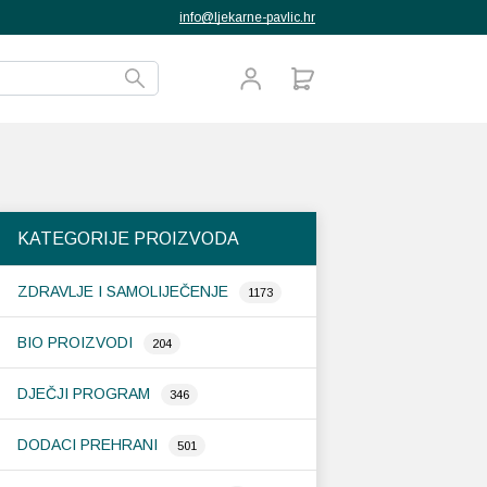
info@ljekarne-pavlic.hr
KATEGORIJE PROIZVODA
ZDRAVLJE I SAMOLIJEČENJE
1173
BIO PROIZVODI
204
DJEČJI PROGRAM
346
DODACI PREHRANI
501