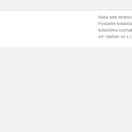
Naša web stranica 
Postavke kolačića
kolačićima saznaj
se" slažete se s U
PRETPLATI SE NA NAŠ NEWSLETTER
Prihvaćam
uvjete poslovanja
*