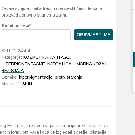
Ostavi svoju e-mail adresu i obavijestit ćemo te kada
proizvod ponovno stigne na zalihu.
Email adresa*
OBAVIJESTI ME
SKU:
C024504
Kategorije:
KOZMETIKA
,
ANTI AGE
,
HIPERPIGMENTACIJE
,
NJEGA LICA
,
UMORNA KOŽA I
BEZ SJAJA
Oznake:
hiperpigmentacije
,
protiv starenja
Marka:
111SKIN
ning Essence
,
luksuzno lagana esencija predstavlja novu
om formulom Vaša koža će izgledati svjetlije, blistavije i