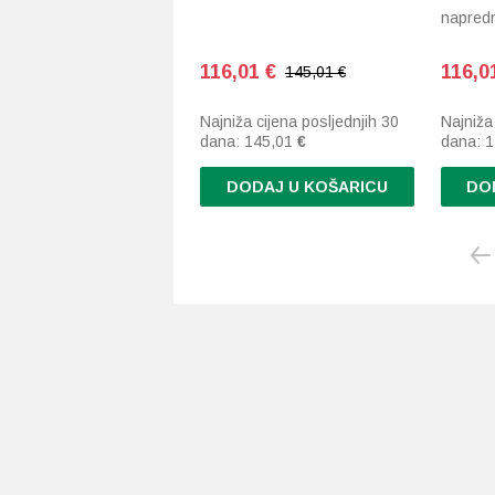
napred
116,01
€
116,0
145,01 €
Najniža cijena posljednjih 30
Najniža
dana:
145,01
€
dana:
1
DODAJ U KOŠARICU
DO