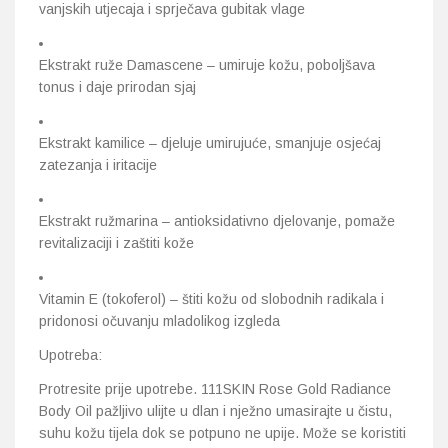
vanjskih utjecaja i sprječava gubitak vlage
Ekstrakt ruže Damascene – umiruje kožu, poboljšava
tonus i daje prirodan sjaj
Ekstrakt kamilice – djeluje umirujuće, smanjuje osjećaj
zatezanja i iritacije
Ekstrakt ružmarina – antioksidativno djelovanje, pomaže
revitalizaciji i zaštiti kože
Vitamin E (tokoferol) – štiti kožu od slobodnih radikala i
pridonosi očuvanju mladolikog izgleda
Upotreba:
Protresite prije upotrebe. 111SKIN Rose Gold Radiance
Body Oil pažljivo ulijte u dlan i nježno umasirajte u čistu,
suhu kožu tijela dok se potpuno ne upije. Može se koristiti