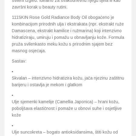
svileni izgled. Idealno za svakodnevnu njegu tijela ili kao
završni korak u beauty rutini.
111SKIN Rose Gold Radiance Body Oil obogaćeno je
kombinacijom prirodnih ulja i ekstrakata (npr. ekstrakt ruže
Damascena, ekstrakt kamilice i ružmarina) koji intenzivno
hidratiziraju, umiruju i pomažu u obnavljanju kože. Formula
pruža svilenkasto meku kožu s prirodnim sjajem bez
masnog osjećaja.
Sastav:
Skvalan – intenzivno hidratizira kožu, jača njezinu zaštitnu
barijeru i ostavlja je mekom i glatkom
Ulje sjemenki kamelije (Camellia Japonica) – hrani kožu,
poboljšava elastičnost i pomaže u obnovi suhe i osjetljive
kože
Ulje suncokreta – bogato antioksidansima, štiti kožu od