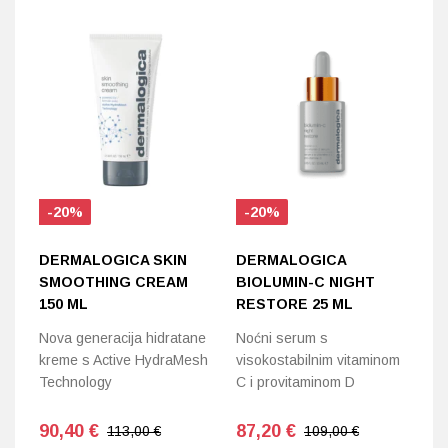
-20%
-20%
DERMALOGICA SKIN
DERMALOGICA
D
SMOOTHING CREAM
BIOLUMIN-C NIGHT
D
150 ML
RESTORE 25 ML
R
Nova generacija hidratane
Noćni serum s
No
kreme s Active HydraMesh
visokostabilnim vitaminom
ud
Technology
C i provitaminom D
90,40
€
87,20
€
8
113,00 €
109,00 €