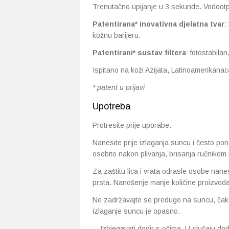
Trenutačno upijanje u 3 sekunde. Vodoot
Patentirana* inovativna djelatna tvar
:
kožnu barijeru.
Patentirani* sustav filtera
: fotostabilan
Ispitano na koži Azijata, Latinoamerikanaca
* patent u prijavi
Upotreba
Protresite prije uporabe.
Nanesite prije izlaganja suncu i često pona
osobito nakon plivanja, brisanja ručnikom i
Za zaštitu lica i vrata odrasle osobe nanes
prsta. Nanošenje manje količine proizvoda
Ne zadržavajte se predugo na suncu, čak i
izlaganje suncu je opasno.
Izbjegavati dodir s očima. U slučaju dod