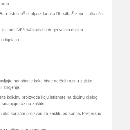
porno.
®
®
 Barriestolide
iz ulja izdanaka Rhealba
zobi – jača i štiti
, štiti od UVB/UVA kratkih i dugih valnih duljina.
 i bijelaca.
vljajte nanošenje kako biste održali razinu zaštite,
li znojenja.
ite količinu proizvoda koju istisnete na dužinu cijelog
 smanjuje razinu zaštite.
 ako koristite proizvod za zaštitu od sunca. Pretjerano
ira s očima isprati vodom.