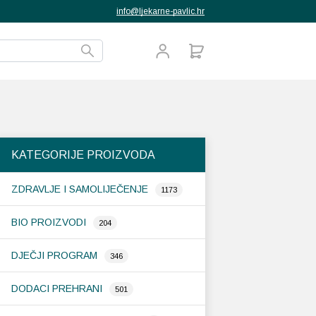
info@ljekarne-pavlic.hr
KATEGORIJE PROIZVODA
ZDRAVLJE I SAMOLIJEČENJE
1173
BIO PROIZVODI
204
DJEČJI PROGRAM
346
DODACI PREHRANI
501