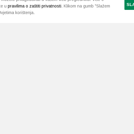
SL
te u
pravilima o zaštiti privatnosti
. Klikom na gumb "Slažem
vjetima korištenja.
LJEKARNE PAVLIĆ
PODRŠKA
NAČI
O nama
Uvjeti i pravila
Gdje smo
Dostava i isporuka
Kontakt
Raskid ugovora