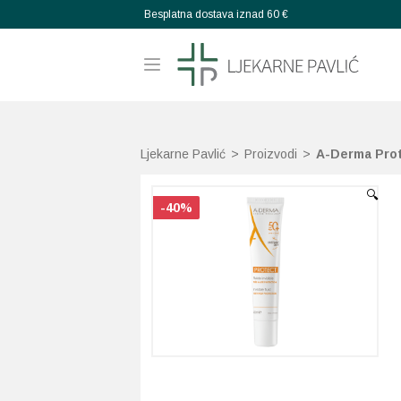
Besplatna dostava iznad 60 €
Ljekarne Pavlić
>
Proizvodi
>
A-Derma Prote
🔍
-40%