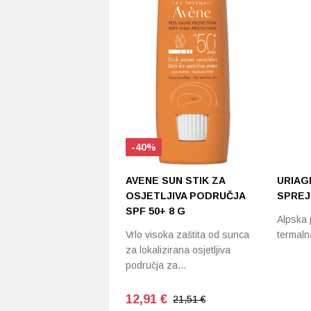
-40%
AVENE SUN STIK ZA
URIAG
OSJETLJIVA PODRUČJA
SPREJ
SPF 50+ 8 G
Alpska 
Vrlo visoka zaštita od sunca
termaln
za lokalizirana osjetljiva
područja za…
12,91
€
21,51 €