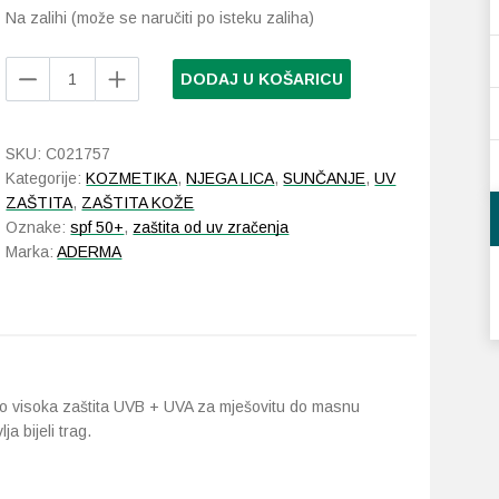
Na zalihi (može se naručiti po isteku zaliha)
A-
DODAJ U KOŠARICU
Derma
Protect
nevidljivi
SKU:
C021757
fluid
Kategorije:
KOZMETIKA
,
NJEGA LICA
,
SUNČANJE
,
UV
SPF50+
ZAŠTITA
,
ZAŠTITA KOŽE
40ml
Oznake:
spf 50+
,
zaštita od uv zračenja
količina
Marka:
ADERMA
rlo visoka zaštita UVB + UVA za mješovitu do masnu
ja bijeli trag.