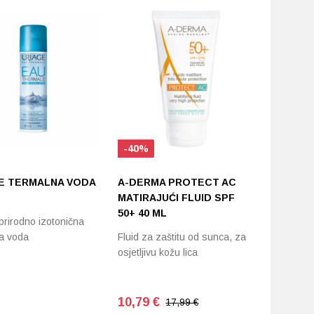
-40%
-40%
E TERMALNA VODA
A-DERMA PROTECT AC
A-DERM
MATIRAJUĆI FLUID SPF
KREMA S
50+ 40 ML
prirodno izotonična
Vrlo viso
a voda
Fluid za zaštitu od sunca, za
za norma
osjetljivu kožu lica
10,79
€
10,53
€
17,99 €