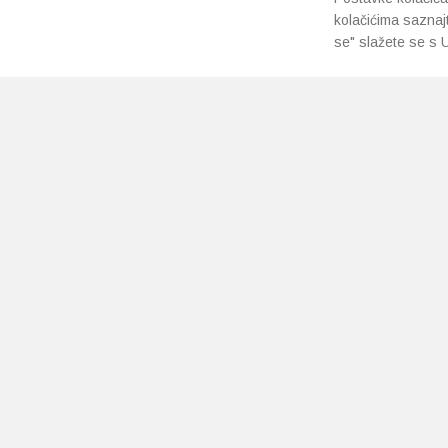
kolačićima saznaj
se" slažete se s U
PRETPLATI SE NA NAŠ NEWSLETTER
Prihvaćam
uvjete poslovanja
*