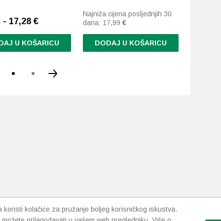
Najniža cijena posljednjih 30
Najniža c
 - 17,28 €
dana:
17,99
€
dana:
17
DAJ U KOŠARICU
DODAJ U KOŠARICU
DODA
d
.
i
da
koristi kolačiće za pružanje boljeg korisničkog iskustva.
 možete prilagođavati u vašem web pregledniku. Više o