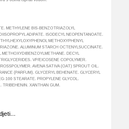
ATE. METHYLENE BIS-BENZOTRIAZOLYL
IISOPROPYL ADIPATE. ISODECYL NEOPENTANOATE.
S-ETHYLHEXYLOXYPHENOL METHOXYPHENYL
TRIAZONE. ALUMINUM STARCH OCTENYLSUCCINATE.
L METHOXYDIBENZOYLMETHANE. DECYL
 TRIGLYCERIDES. VP/EICOSENE COPOLYMER.
CROSSPOLYMER. AVENA SATIVA (OAT) SPROUT OIL.
GRANCE (PARFUM). GLYCERYL BEHENATE. GLYCERYL
EG-100 STEARATE. PROPYLENE GLYCOL.
 TRIBEHENIN. XANTHAN GUM.
eti...