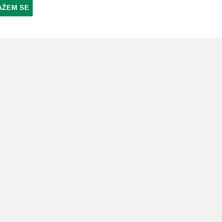
AŽEM SE
NI PLAĆANJA