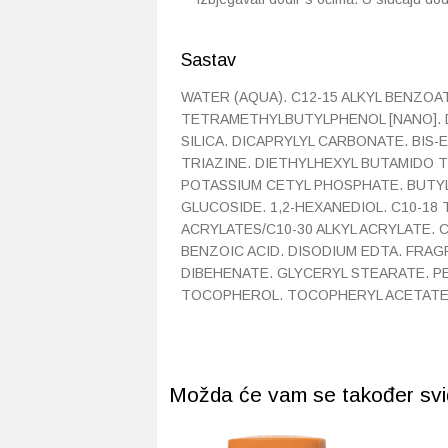
Sastav
WATER (AQUA). C12-15 ALKYL BENZO
TETRAMETHYLBUTYLPHENOL [NANO]. D
SILICA. DICAPRYLYL CARBONATE. BI
TRIAZINE. DIETHYLHEXYL BUTAMIDO 
POTASSIUM CETYL PHOSPHATE. BUTY
GLUCOSIDE. 1,2-HEXANEDIOL. C10-18
ACRYLATES/C10-30 ALKYL ACRYLATE. 
BENZOIC ACID. DISODIUM EDTA. FRA
DIBEHENATE. GLYCERYL STEARATE. P
TOCOPHEROL. TOCOPHERYL ACETATE.
Možda će vam se također svidj