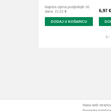
Najniža cijena posljednjih 30
6,97 €
dana:
21,51
€
DODAJ U KOŠARICU
DO
Ovaj
proizvo
ima
više
varijanti
Opcije
se
mogu
odabrat
na
stranici
proizvo
Naša web stranica 
Postavke kolačića